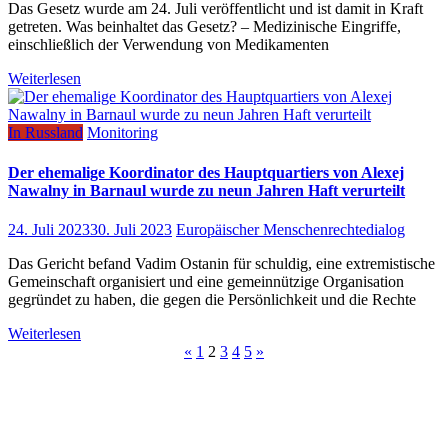
Das Gesetz wurde am 24. Juli veröffentlicht und ist damit in Kraft
getreten. Was beinhaltet das Gesetz? – Medizinische Eingriffe,
einschließlich der Verwendung von Medikamenten
Weiterlesen
In Russland
Monitoring
Der ehemalige Koordinator des Hauptquartiers von Alexej
Nawalny in Barnaul wurde zu neun Jahren Haft verurteilt
24. Juli 2023
30. Juli 2023
Europäischer Menschenrechtedialog
Das Gericht befand Vadim Ostanin für schuldig, eine extremistische
Gemeinschaft organisiert und eine gemeinnützige Organisation
gegründet zu haben, die gegen die Persönlichkeit und die Rechte
Weiterlesen
Beitragsnavigation
«
1
2
3
4
5
»