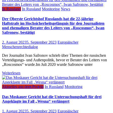
In Russland
In Russland
Monitoring
News
Der Oberste Gerichtshof Russlands hat die 22-jährige
Haftstrafe im Hochsicherheitsgefängnis für den Journalisten
und ehemaligen Berater des Leiters von „Roscosmos“, Iwan
Safronow, bestätigt
2. August 2023
5. September 2023
Europäischer
Menschenrechtedialog
Der Journalist Ivan Safronov schrieb über Themen der russischen
Verteidigungs- und Außenpolitik, bevor er Berater des Leiters von
„Roscosmos“ wurde.Im Juli 2020 wurde Safronow unter
Weiterlesen
Aktuelles aus dem Projekt
In Russland
Monitoring
Das Moskauer Gericht hat die Untersuchungshaft für drei
Angeklagte im Fall „Wesna“ verlängert
1. August 2023
5. September 2023
Europäischer