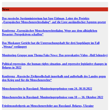
Skip
to
News
content
Das russische Justizministerium hat Igor Eidman, Leiter des Projekts
„Europäischer Menschenrechtsdialog“, auf die Liste ausländischer Agenten gesetzt
Konferenz „Europäischer Menschenrechtedialog. Wege aus dem alltäglichen
Desaster: Perspektiven schaffen“
Das Moskauer Gericht hat die Untersuchungshaft für drei Angeklagte im Fall
„Wesna“ verlängert
Monitoring-Gruppe zum Thema Fake News: Das provokative Video „Heil Selenskyj
Political repression, the human rights situation, and repressive legislative changes in
Belarus in 2022
Konferenz „Russische Zivilgesellschaft innerhalb und außerhalb des Landes gegen
den Krieg und für die Menschenrechte“
Menschenrechte in Russland: Monitoringergebnisse vom 24.-30.10.2022
Menschenrechte in Russland: Monitoringergebnisse vom 10 — 16. Oktober 2022
Friedensnobelpreis an Menschenrechtler aus Russland, Belarus, Ukraine