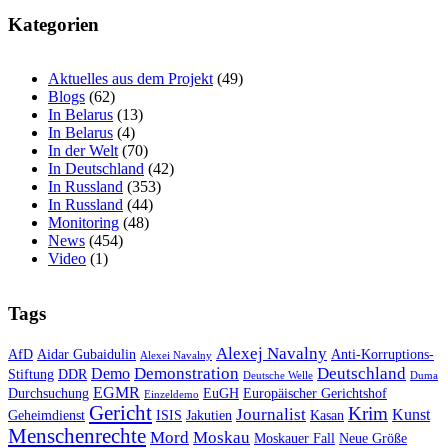
Kategorien
Aktuelles aus dem Projekt
(49)
Blogs
(62)
In Belarus
(13)
In Belarus
(4)
In der Welt
(70)
In Deutschland
(42)
In Russland
(353)
In Russland
(44)
Monitoring
(48)
News
(454)
Video
(1)
Tags
Alexej Navalny
AfD
Aidar Gubaidulin
Anti-Korruptions-
Alexei Navalny
Demonstration
Deutschland
Demo
Stiftung
DDR
Deutsche Welle
Duma
EGMR
Durchsuchung
EuGH
Europäischer Gerichtshof
Einzeldemo
Gericht
Krim
Journalist
Kunst
Geheimdienst
ISIS
Jakutien
Kasan
Menschenrechte
Mord
Moskau
Moskauer Fall
Neue Größe