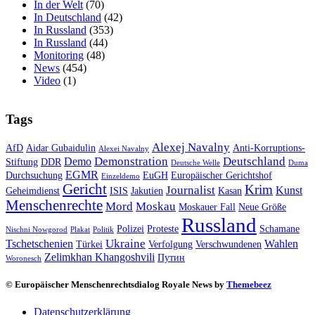
In der Welt
(70)
In Deutschland
(42)
In Russland
(353)
In Russland
(44)
Monitoring
(48)
News
(454)
Video
(1)
Tags
Alexej Navalny
AfD
Aidar Gubaidulin
Anti-Korruptions-
Alexei Navalny
Demonstration
Deutschland
Demo
Stiftung
DDR
Deutsche Welle
Duma
EGMR
Durchsuchung
EuGH
Europäischer Gerichtshof
Einzeldemo
Gericht
Krim
Journalist
Kunst
Geheimdienst
ISIS
Jakutien
Kasan
Menschenrechte
Mord
Moskau
Moskauer Fall
Neue Größe
Russland
Polizei
Proteste
Schamane
Nischni Nowgorod
Plakat
Politik
Ukraine
Tschetschenien
Wahlen
Türkei
Verfolgung
Verschwundenen
Zelimkhan Khangoshvili
Путин
Woronesch
© Europäischer Menschenrechtsdialog Royale News by
Themebeez
Datenschutzerklärung