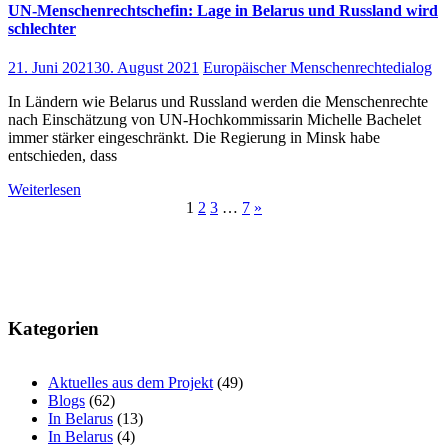
UN-Menschenrechtschefin: Lage in Belarus und Russland wird
schlechter
21. Juni 2021
30. August 2021
Europäischer Menschenrechtedialog
In Ländern wie Belarus und Russland werden die Menschenrechte
nach Einschätzung von UN-Hochkommissarin Michelle Bachelet
immer stärker eingeschränkt. Die Regierung in Minsk habe
entschieden, dass
Weiterlesen
Beitragsnavigation
1
2
3
…
7
»
Kategorien
Aktuelles aus dem Projekt
(49)
Blogs
(62)
In Belarus
(13)
In Belarus
(4)