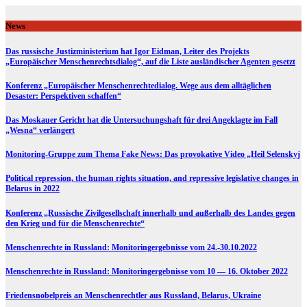
Skip
to
News
content
Das russische Justizministerium hat Igor Eidman, Leiter des Projekts
„Europäischer Menschenrechtsdialog“, auf die Liste ausländischer Agenten gesetzt
Konferenz „Europäischer Menschenrechtedialog. Wege aus dem alltäglichen
Desaster: Perspektiven schaffen“
Das Moskauer Gericht hat die Untersuchungshaft für drei Angeklagte im Fall
„Wesna“ verlängert
Monitoring-Gruppe zum Thema Fake News: Das provokative Video „Heil Selenskyj
Political repression, the human rights situation, and repressive legislative changes in
Belarus in 2022
Konferenz „Russische Zivilgesellschaft innerhalb und außerhalb des Landes gegen
den Krieg und für die Menschenrechte“
Menschenrechte in Russland: Monitoringergebnisse vom 24.-30.10.2022
Menschenrechte in Russland: Monitoringergebnisse vom 10 — 16. Oktober 2022
Friedensnobelpreis an Menschenrechtler aus Russland, Belarus, Ukraine