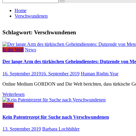
for:
Home
Verschwundenen
Schlagwort:
Verschwundenen
In der Welt
News
Der lange Arm des türkischen Geheimdienstes: Dutzende von Me
16. September 2019
16. September 2019
Human Rights Year
Online Medium GORDON und Die Welt berichten, dass türkische Geheim
Weiterlesen
Blogs
Kein Patentrezept für Suche nach Verschwundenen
13. September 2019
Barbara Lochbihler