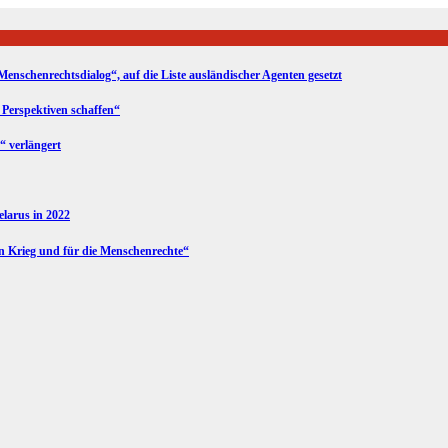
Menschenrechtsdialog“, auf die Liste ausländischer Agenten gesetzt
 Perspektiven schaffen“
“ verlängert
Belarus in 2022
en Krieg und für die Menschenrechte“