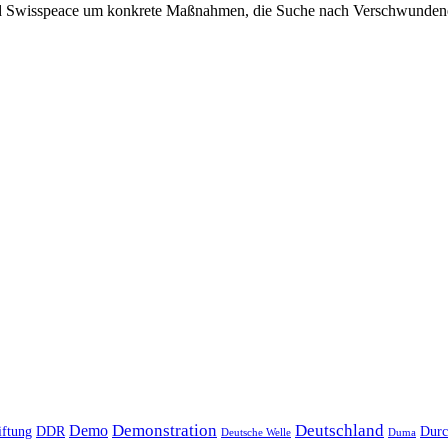
 und Swisspeace um konkrete Maßnahmen, die Suche nach Verschwundene
Demonstration
Deutschland
Demo
iftung
DDR
Durc
Deutsche Welle
Duma