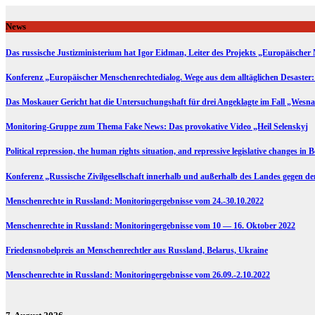
Skip
to
News
content
Das russische Justizministerium hat Igor Eidman, Leiter des Projekts „Europäischer 
Konferenz „Europäischer Menschenrechtedialog. Wege aus dem alltäglichen Desaster:
Das Moskauer Gericht hat die Untersuchungshaft für drei Angeklagte im Fall „Wesna
Monitoring-Gruppe zum Thema Fake News: Das provokative Video „Heil Selenskyj
Political repression, the human rights situation, and repressive legislative changes in 
Konferenz „Russische Zivilgesellschaft innerhalb und außerhalb des Landes gegen d
Menschenrechte in Russland: Monitoringergebnisse vom 24.-30.10.2022
Menschenrechte in Russland: Monitoringergebnisse vom 10 — 16. Oktober 2022
Friedensnobelpreis an Menschenrechtler aus Russland, Belarus, Ukraine
Menschenrechte in Russland: Monitoringergebnisse vom 26.09.-2.10.2022