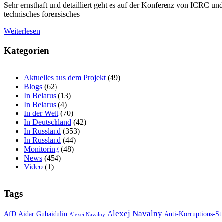
Sehr ernsthaft und detailliert geht es auf der Konferenz von ICRC
technisches forensisches
Weiterlesen
Kategorien
Aktuelles aus dem Projekt
(49)
Blogs
(62)
In Belarus
(13)
In Belarus
(4)
In der Welt
(70)
In Deutschland
(42)
In Russland
(353)
In Russland
(44)
Monitoring
(48)
News
(454)
Video
(1)
Tags
Alexej Navalny
AfD
Aidar Gubaidulin
Anti-Korruptions-St
Alexei Navalny