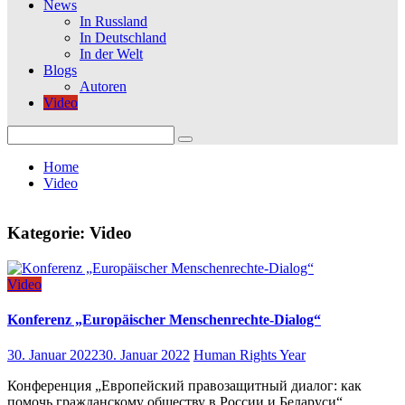
News
In Russland
In Deutschland
In der Welt
Blogs
Autoren
Video
Search
for:
Home
Video
Kategorie:
Video
Video
Konferenz „Europäischer Menschenrechte-Dialog“
30. Januar 2022
30. Januar 2022
Human Rights Year
Конференция „Европейский правозащитный диалог: как
помочь гражданскому обществу в России и Беларуси“