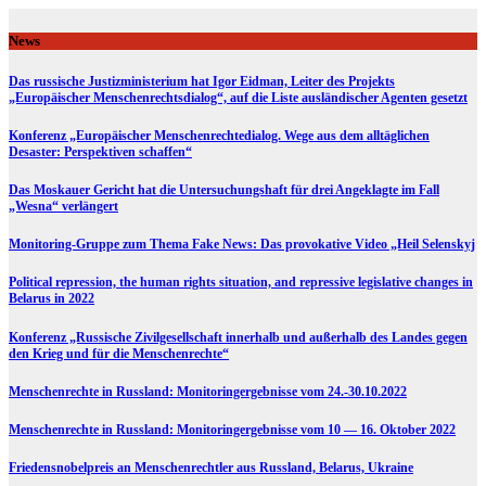
Skip
to
News
content
Das russische Justizministerium hat Igor Eidman, Leiter des Projekts
„Europäischer Menschenrechtsdialog“, auf die Liste ausländischer Agenten gesetzt
Konferenz „Europäischer Menschenrechtedialog. Wege aus dem alltäglichen
Desaster: Perspektiven schaffen“
Das Moskauer Gericht hat die Untersuchungshaft für drei Angeklagte im Fall
„Wesna“ verlängert
Monitoring-Gruppe zum Thema Fake News: Das provokative Video „Heil Selenskyj
Political repression, the human rights situation, and repressive legislative changes in
Belarus in 2022
Konferenz „Russische Zivilgesellschaft innerhalb und außerhalb des Landes gegen
den Krieg und für die Menschenrechte“
Menschenrechte in Russland: Monitoringergebnisse vom 24.-30.10.2022
Menschenrechte in Russland: Monitoringergebnisse vom 10 — 16. Oktober 2022
Friedensnobelpreis an Menschenrechtler aus Russland, Belarus, Ukraine