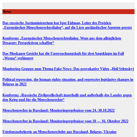
Skip
to
News
content
Das russische Justizministerium hat Igor Eidman, Leiter des Projekts
„Europäischer Menschenrechtsdialog“, auf die Liste ausländischer Agenten gesetzt
Konferenz „Europäischer Menschenrechtedialog. Wege aus dem alltäglichen
Desaster: Perspektiven schaffen“
Das Moskauer Gericht hat die Untersuchungshaft für drei Angeklagte im Fall
„Wesna“ verlängert
Monitoring-Gruppe zum Thema Fake News: Das provokative Video „Heil Selenskyj
Political repression, the human rights situation, and repressive legislative changes in
Belarus in 2022
Konferenz „Russische Zivilgesellschaft innerhalb und außerhalb des Landes gegen
den Krieg und für die Menschenrechte“
Menschenrechte in Russland: Monitoringergebnisse vom 24.-30.10.2022
Menschenrechte in Russland: Monitoringergebnisse vom 10 — 16. Oktober 2022
Friedensnobelpreis an Menschenrechtler aus Russland, Belarus, Ukraine