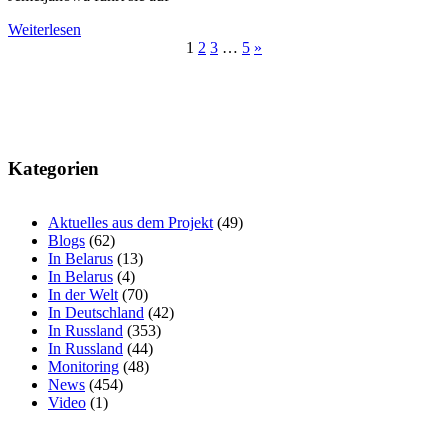
Weiterlesen
Beitragsnavigation
1
2
3
…
5
»
Kategorien
Aktuelles aus dem Projekt
(49)
Blogs
(62)
In Belarus
(13)
In Belarus
(4)
In der Welt
(70)
In Deutschland
(42)
In Russland
(353)
In Russland
(44)
Monitoring
(48)
News
(454)
Video
(1)