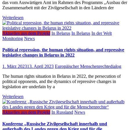
das vom Auswärtigen Amt im Rahmen des Programms „Ausbau der
Zusammenarbeit mit der Zivilgesellschaft in den Ländern der
Weiterlesen
Aktuelles aus dem Projekt
In Belarus
In Belarus
In der Welt
Monitoring
News
Political repression, the human rights situation, and repressive
legislative changes in Belarus in 2022
1. März 2023
13. April 2023
Europäischer Menschenrechtedialog
The human rights situation in Belarus in 2022, the persecution of
political opponents, and the dynamics of repressive changes in
legislation are underlain by a
Weiterlesen
Aktuelles aus dem Projekt
In Russland
News
Konferenz „Russische Zivilgesellschaft innerhalb und
außerhalb des Landes gegen den Krieg und für die