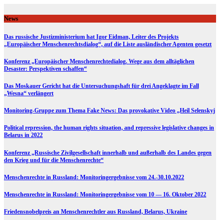
Skip
to
News
content
Das russische Justizministerium hat Igor Eidman, Leiter des Projekts
„Europäischer Menschenrechtsdialog“, auf die Liste ausländischer Agenten gesetzt
Konferenz „Europäischer Menschenrechtedialog. Wege aus dem alltäglichen
Desaster: Perspektiven schaffen“
Das Moskauer Gericht hat die Untersuchungshaft für drei Angeklagte im Fall
„Wesna“ verlängert
Monitoring-Gruppe zum Thema Fake News: Das provokative Video „Heil Selenskyj
Political repression, the human rights situation, and repressive legislative changes in
Belarus in 2022
Konferenz „Russische Zivilgesellschaft innerhalb und außerhalb des Landes gegen
den Krieg und für die Menschenrechte“
Menschenrechte in Russland: Monitoringergebnisse vom 24.-30.10.2022
Menschenrechte in Russland: Monitoringergebnisse vom 10 — 16. Oktober 2022
Friedensnobelpreis an Menschenrechtler aus Russland, Belarus, Ukraine