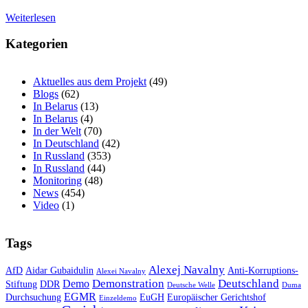
Weiterlesen
Kategorien
Aktuelles aus dem Projekt
(49)
Blogs
(62)
In Belarus
(13)
In Belarus
(4)
In der Welt
(70)
In Deutschland
(42)
In Russland
(353)
In Russland
(44)
Monitoring
(48)
News
(454)
Video
(1)
Tags
Alexej Navalny
AfD
Aidar Gubaidulin
Anti-Korruptions-
Alexei Navalny
Demonstration
Deutschland
Demo
Stiftung
DDR
Deutsche Welle
Duma
EGMR
Durchsuchung
EuGH
Europäischer Gerichtshof
Einzeldemo