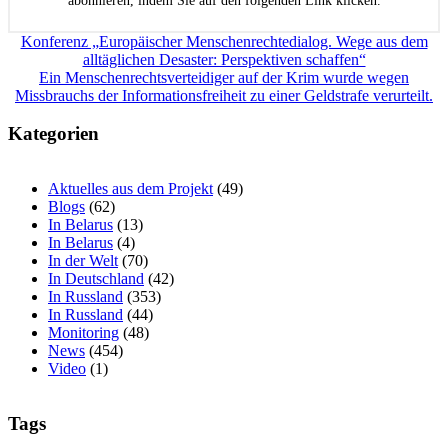
abonnieren, indem Sie auf den folgenden Link klicken.
Beitragsnavigation
Konferenz „Europäischer Menschenrechtedialog. Wege aus dem
alltäglichen Desaster: Perspektiven schaffen“
Ein Menschenrechtsverteidiger auf der Krim wurde wegen
Missbrauchs der Informationsfreiheit zu einer Geldstrafe verurteilt.
Kategorien
Aktuelles aus dem Projekt
(49)
Blogs
(62)
In Belarus
(13)
In Belarus
(4)
In der Welt
(70)
In Deutschland
(42)
In Russland
(353)
In Russland
(44)
Monitoring
(48)
News
(454)
Video
(1)
Tags