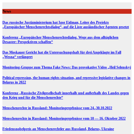
Skip
to
News
content
Das russische Justizministerium hat Igor Eidman, Leiter des Projekts
„Europäischer Menschenrechtsdialog“, auf die Liste ausländischer Agenten gesetzt
Konferenz „Europäischer Menschenrechtedialog. Wege aus dem alltäglichen
Desaster: Perspektiven schaffen“
Das Moskauer Gericht hat die Untersuchungshaft für drei Angeklagte im Fall
„Wesna“ verlängert
Monitoring-Gruppe zum Thema Fake News: Das provokative Video „Heil Selenskyj
Political repression, the human rights situation, and repressive legislative changes in
Belarus in 2022
Konferenz „Russische Zivilgesellschaft innerhalb und außerhalb des Landes gegen
den Krieg und für die Menschenrechte“
Menschenrechte in Russland: Monitoringergebnisse vom 24.-30.10.2022
Menschenrechte in Russland: Monitoringergebnisse vom 10 — 16. Oktober 2022
Friedensnobelpreis an Menschenrechtler aus Russland, Belarus, Ukraine