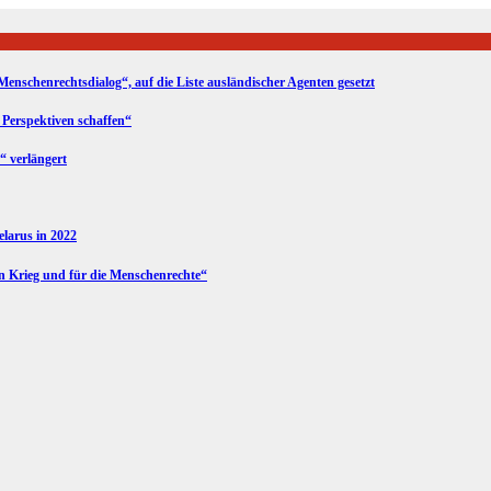
Menschenrechtsdialog“, auf die Liste ausländischer Agenten gesetzt
 Perspektiven schaffen“
“ verlängert
Belarus in 2022
en Krieg und für die Menschenrechte“