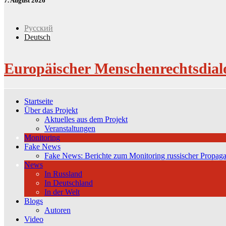
7. August 2026
Русский
Deutsch
Europäischer Menschenrechtsdial
Startseite
Über das Projekt
Aktuelles aus dem Projekt
Veranstaltungen
Monitoring
Fake News
Fake News: Berichte zum Monitoring russischer Propag
News
In Russland
In Deutschland
In der Welt
Blogs
Autoren
Video