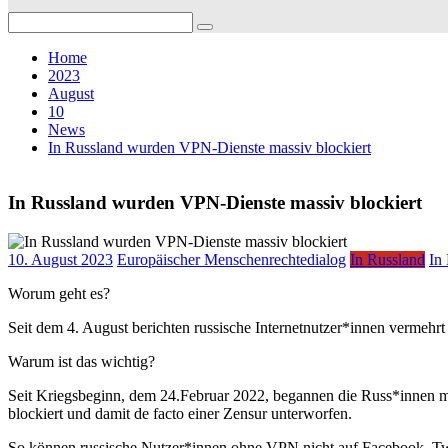
Search
for:
Home
2023
August
10
News
In Russland wurden VPN-Dienste massiv blockiert
In Russland wurden VPN-Dienste massiv blockiert
10. August 2023
Europäischer Menschenrechtedialog
In Russland
In
Worum geht es?
Seit dem 4. August berichten russische Internetnutzer*innen vermehr
Warum ist das wichtig?
Seit Kriegsbeginn, dem 24.Februar 2022, begannen die Russ*innen 
blockiert und damit de facto einer Zensur unterworfen.
So können russische Nutzer*innen ohne VPN nicht auf Facebook, T