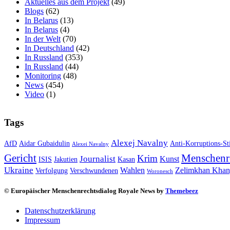
Aktuelles aus dem Projekt
(49)
Blogs
(62)
In Belarus
(13)
In Belarus
(4)
In der Welt
(70)
In Deutschland
(42)
In Russland
(353)
In Russland
(44)
Monitoring
(48)
News
(454)
Video
(1)
Tags
Alexej Navalny
AfD
Aidar Gubaidulin
Anti-Korruptions-St
Alexei Navalny
Gericht
Menschenr
Krim
Journalist
Kunst
ISIS
Jakutien
Kasan
Ukraine
Wahlen
Zelimkhan Khan
Verfolgung
Verschwundenen
Woronesch
© Europäischer Menschenrechtsdialog Royale News by
Themebeez
Datenschutzerklärung
Impressum