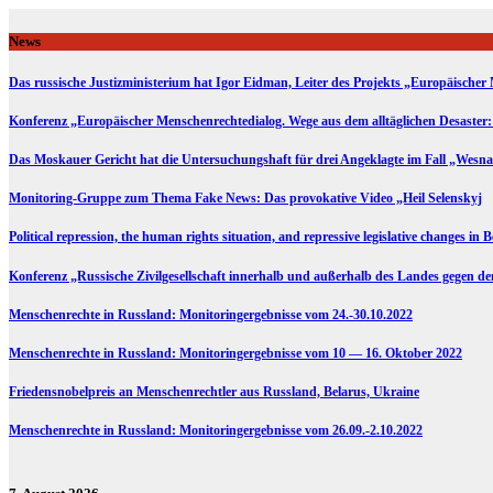
Skip
to
News
content
Das russische Justizministerium hat Igor Eidman, Leiter des Projekts „Europäischer 
Konferenz „Europäischer Menschenrechtedialog. Wege aus dem alltäglichen Desaster:
Das Moskauer Gericht hat die Untersuchungshaft für drei Angeklagte im Fall „Wesna
Monitoring-Gruppe zum Thema Fake News: Das provokative Video „Heil Selenskyj
Political repression, the human rights situation, and repressive legislative changes in 
Konferenz „Russische Zivilgesellschaft innerhalb und außerhalb des Landes gegen d
Menschenrechte in Russland: Monitoringergebnisse vom 24.-30.10.2022
Menschenrechte in Russland: Monitoringergebnisse vom 10 — 16. Oktober 2022
Friedensnobelpreis an Menschenrechtler aus Russland, Belarus, Ukraine
Menschenrechte in Russland: Monitoringergebnisse vom 26.09.-2.10.2022