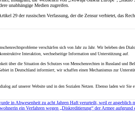
dere unabhängige Medien zugreifen.
ikel 29 der russischen Verfassung, der die Zensur verbietet, das Rec
schenrechtsprobleme verschärfen sich von Jahr zu Jahr. Wir beleben den Dialo
onstruktive Interaktion, wechselseitige Information und Unterstützung auf.
chkeit über die Situation des Schutzes von Menschenrechten in Russland und Be
ebiet in Deutschland informiert; wir schaffen einen Mechanismus zur Unterstüt
dialog auf unserer Website und in den Sozialen Netzen. Ebenso laden wir Sie e
rde in Abwesenheit zu acht Jahren Haft verurteilt, weil er angeblich mi
ohnerin ein Verfahren wegen „Diskreditierung“ der Armee aufgrund ein