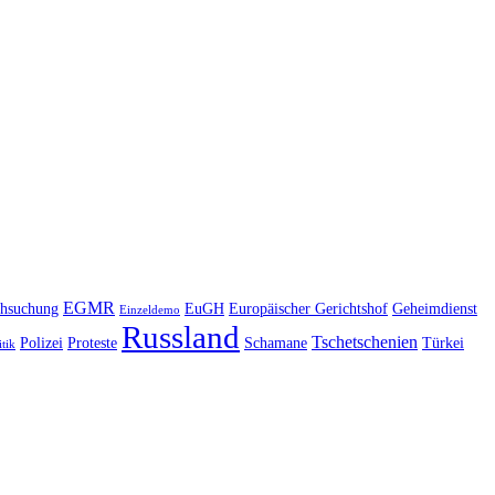
EGMR
hsuchung
EuGH
Europäischer Gerichtshof
Geheimdienst
Einzeldemo
Russland
Tschetschenien
Polizei
Proteste
Schamane
Türkei
itik