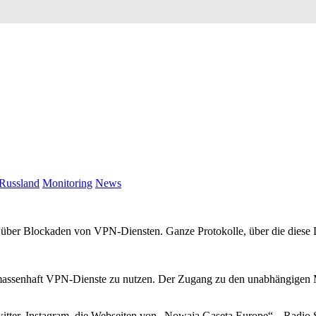
 Russland
Monitoring
News
t über Blockaden von VPN-Diensten. Ganze Protokolle, über die diese D
massenhaft VPN-Dienste zu nutzen. Der Zugang zu den unabhängigen M
witter, Instagram, die Webseiten von „Nowaja Gaseta Europe“, „Rad