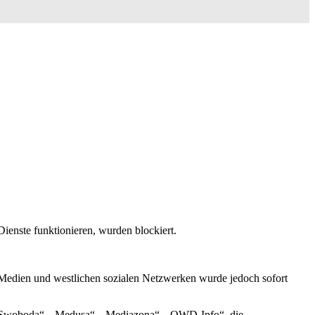
ienste funktionieren, wurden blockiert.
edien und westlichen sozialen Netzwerken wurde jedoch sofort
io Swoboda“, „Medusa“, „Mediazona“, „OWD-Info“, die