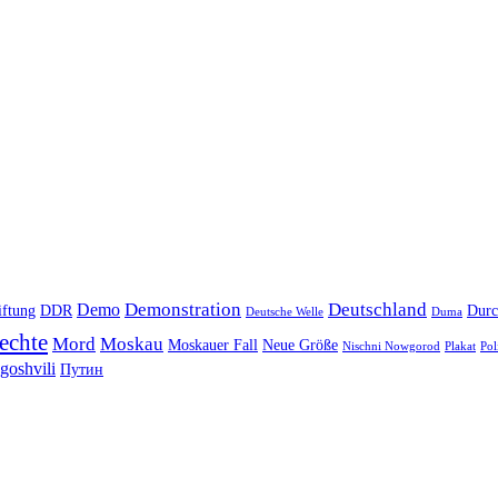
Demonstration
Deutschland
Demo
iftung
DDR
Durc
Deutsche Welle
Duma
echte
Mord
Moskau
Moskauer Fall
Neue Größe
Nischni Nowgorod
Plakat
Pol
goshvili
Путин