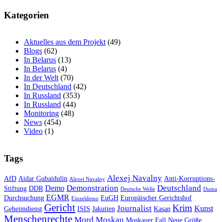
Kategorien
Aktuelles aus dem Projekt
(49)
Blogs
(62)
In Belarus
(13)
In Belarus
(4)
In der Welt
(70)
In Deutschland
(42)
In Russland
(353)
In Russland
(44)
Monitoring
(48)
News
(454)
Video
(1)
Tags
Alexej Navalny
AfD
Aidar Gubaidulin
Anti-Korruptions-
Alexei Navalny
Demonstration
Deutschland
Demo
Stiftung
DDR
Deutsche Welle
Duma
EGMR
Durchsuchung
EuGH
Europäischer Gerichtshof
Einzeldemo
Gericht
Krim
Journalist
Kunst
Geheimdienst
ISIS
Jakutien
Kasan
Menschenrechte
Mord
Moskau
Moskauer Fall
Neue Größe