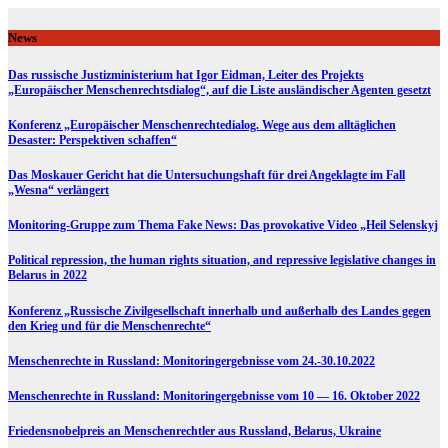
Skip
to
News
content
Das russische Justizministerium hat Igor Eidman, Leiter des Projekts
„Europäischer Menschenrechtsdialog“, auf die Liste ausländischer Agenten gesetzt
Konferenz „Europäischer Menschenrechtedialog. Wege aus dem alltäglichen
Desaster: Perspektiven schaffen“
Das Moskauer Gericht hat die Untersuchungshaft für drei Angeklagte im Fall
„Wesna“ verlängert
Monitoring-Gruppe zum Thema Fake News: Das provokative Video „Heil Selenskyj
Political repression, the human rights situation, and repressive legislative changes in
Belarus in 2022
Konferenz „Russische Zivilgesellschaft innerhalb und außerhalb des Landes gegen
den Krieg und für die Menschenrechte“
Menschenrechte in Russland: Monitoringergebnisse vom 24.-30.10.2022
Menschenrechte in Russland: Monitoringergebnisse vom 10 — 16. Oktober 2022
Friedensnobelpreis an Menschenrechtler aus Russland, Belarus, Ukraine