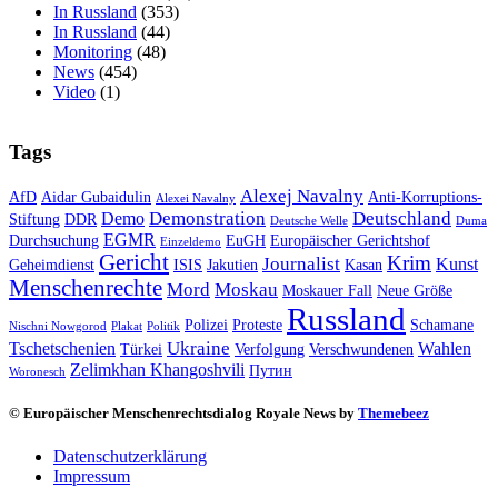
In Russland
(353)
In Russland
(44)
Monitoring
(48)
News
(454)
Video
(1)
Tags
Alexej Navalny
AfD
Aidar Gubaidulin
Anti-Korruptions-
Alexei Navalny
Demonstration
Deutschland
Demo
Stiftung
DDR
Deutsche Welle
Duma
EGMR
Durchsuchung
EuGH
Europäischer Gerichtshof
Einzeldemo
Gericht
Krim
Journalist
Kunst
Geheimdienst
ISIS
Jakutien
Kasan
Menschenrechte
Mord
Moskau
Moskauer Fall
Neue Größe
Russland
Polizei
Proteste
Schamane
Nischni Nowgorod
Plakat
Politik
Ukraine
Tschetschenien
Wahlen
Türkei
Verfolgung
Verschwundenen
Zelimkhan Khangoshvili
Путин
Woronesch
© Europäischer Menschenrechtsdialog Royale News by
Themebeez
Datenschutzerklärung
Impressum