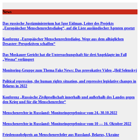
Skip
to
News
content
Das russische Justizministerium hat Igor Eidman, Leiter des Projekts
„Europäischer Menschenrechtsdialog“, auf die Liste ausländischer Agenten gesetzt
Konferenz „Europäischer Menschenrechtedialog. Wege aus dem alltäglichen
Desaster: Perspektiven schaffen“
Das Moskauer Gericht hat die Untersuchungshaft für drei Angeklagte im Fall
„Wesna“ verlängert
Monitoring-Gruppe zum Thema Fake News: Das provokative Video „Heil Selenskyj
Political repression, the human rights situation, and repressive legislative changes in
Belarus in 2022
Konferenz „Russische Zivilgesellschaft innerhalb und außerhalb des Landes gegen
den Krieg und für die Menschenrechte“
Menschenrechte in Russland: Monitoringergebnisse vom 24.-30.10.2022
Menschenrechte in Russland: Monitoringergebnisse vom 10 — 16. Oktober 2022
Friedensnobelpreis an Menschenrechtler aus Russland, Belarus, Ukraine