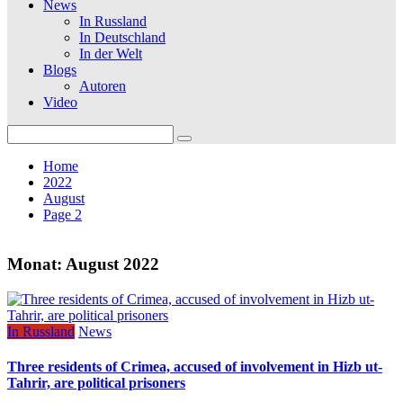
News
In Russland
In Deutschland
In der Welt
Blogs
Autoren
Video
Search
for:
Home
2022
August
Page 2
Monat:
August 2022
In Russland
News
Three residents of Crimea, accused of involvement in Hizb ut-
Tahrir, are political prisoners