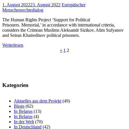
1. August 2022
23. August 2022
Europäischer
Menschenrechtedialog
The Human Rights Project ‘Support for Political
Prisoners. Memorial,’ in accordance with international criteria,
considers the Crimean Muslims Aleksandr Sizikov, Alim Sufyanov
and Seiran Khairedinov political prisoners.
Weiterlesen
Beitragsnavigation
«
1
2
Kategorien
Aktuelles aus dem Projekt
(49)
Blogs
(62)
In Belarus
(13)
In Belarus
(4)
In der Welt
(70)
In Deutschland
(42)