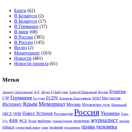
Блоги
(62)
В Беларуси
(2)
В Беларуси
(17)
В Германии
(37)
В мире
(68)
В России
(385)
В России
(145)
Видео
(2)
Мониторинг
(163)
Новости
(481)
Новости проекта
(61)
Метки
Бурятия
Amnesty International
АдГ
Айдар Губайдулин
Алексей Навальный
Берлин
Германия
ЕСПЧ
ГДР
Ингушетия
Госдума
Зелимхан Хангошвили
ИГИЛ
Крым
Мемориал
Интернет
Москва
Московское дело
Навальный
Россия
Украина
Павел Устинов
ОБСЕ
ООН
Росгвардия
Улан-
журналист
ФБК
ФСБ
выборы
женщины
Удэ
Чечня
демонстрация
митинг
права человека
обыск
полиция
одиночный пикет
плен
похищение