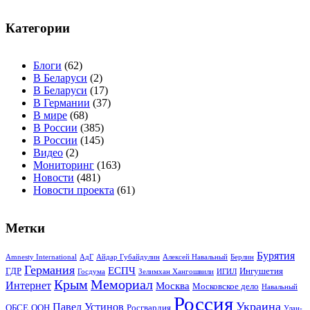
Категории
Блоги
(62)
В Беларуси
(2)
В Беларуси
(17)
В Германии
(37)
В мире
(68)
В России
(385)
В России
(145)
Видео
(2)
Мониторинг
(163)
Новости
(481)
Новости проекта
(61)
Метки
Бурятия
Amnesty International
АдГ
Айдар Губайдулин
Алексей Навальный
Берлин
Германия
ЕСПЧ
ГДР
Ингушетия
Госдума
Зелимхан Хангошвили
ИГИЛ
Крым
Мемориал
Интернет
Москва
Московское дело
Навальный
Россия
Украина
Павел Устинов
ОБСЕ
ООН
Росгвардия
Улан-