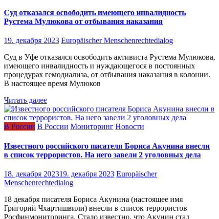
Суд отказался освободить имеющего инвалидность
Рустема Мулюкова от отбывания наказания
19. декабря 2023
Europäischer Menschenrechtedialog
Суд в Уфе отказался освободить активиста Рустема Мулюкова,
имеющего инвалидность и нуждающегося в постоянных
процедурах гемодиализа, от отбывания наказания в колонии.
В настоящее время Мулюков
Читать далее
В России
В России
Мониторинг
Новости
Известного российского писателя Бориса Акунина внесли
в список террористов. На него завели 2 уголовных дела
18. декабря 2023
19. декабря 2023
Europäischer
Menschenrechtedialog
18 декабря писателя Бориса Акунина (настоящее имя
Григорий Чхартишвили) внесли в список террористов
Росфинмониторинга. Стало известно, что Акунин стал