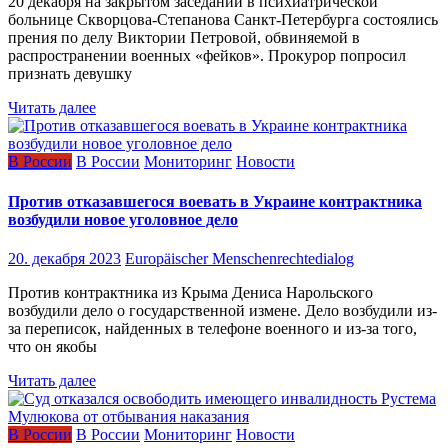
20 декабря на закрытом заседании в психиатрической
больнице Скворцова-Степанова Санкт-Петербурга состоялись
прения по делу Виктории Петровой, обвиняемой в
распространении военных «фейков». Прокурор попросил
признать девушку
Читать далее
В России
В России
Мониторинг
Новости
Против отказавшегося воевать в Украине контрактника
возбудили новое уголовное дело
20. декабря 2023
Europäischer Menschenrechtedialog
Против контрактника из Крыма Дениса Нарольского
возбудили дело о государственной измене. Дело возбудили из-
за переписок, найденных в телефоне военного и из-за того,
что он якобы
Читать далее
В России
В России
Мониторинг
Новости