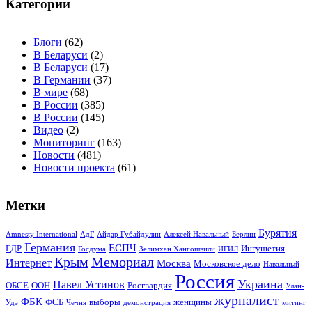
Категории
Блоги
(62)
В Беларуси
(2)
В Беларуси
(17)
В Германии
(37)
В мире
(68)
В России
(385)
В России
(145)
Видео
(2)
Мониторинг
(163)
Новости
(481)
Новости проекта
(61)
Метки
Бурятия
Amnesty International
АдГ
Айдар Губайдулин
Алексей Навальный
Берлин
Германия
ЕСПЧ
ГДР
Ингушетия
Госдума
Зелимхан Хангошвили
ИГИЛ
Крым
Мемориал
Интернет
Москва
Московское дело
Навальный
Россия
Украина
Павел Устинов
ОБСЕ
ООН
Росгвардия
Улан-
журналист
ФБК
ФСБ
выборы
женщины
Удэ
Чечня
демонстрация
митинг