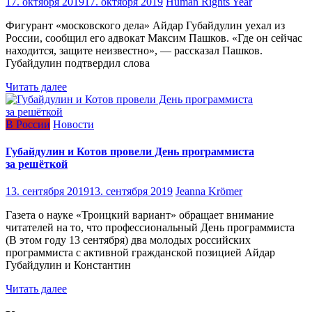
17. октября 2019
17. октября 2019
Human Rights Year
Фигурант «московского дела» Айдар Губайдулин уехал из
России, сообщил его адвокат Максим Пашков. «Где он сейчас
находится, защите неизвестно», — рассказал Пашков.
Губайдулин подтвердил слова
Читать далее
В России
Новости
Губайдулин и Котов провели День программиста
за решёткой
13. сентября 2019
13. сентября 2019
Jeanna Krömer
Газета о науке «Троицкий вариант» обращает внимание
читателей на то, что профессиональный День программиста
(В этом году 13 сентября) два молодых российских
программиста с активной гражданской позицией Айдар
Губайдулин и Константин
Читать далее