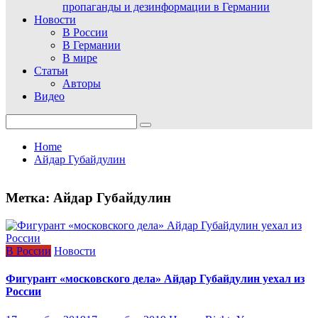
пропаганды и дезинформации в Германии
Новости
В России
В Германии
В мире
Статьи
Авторы
Видео
Search
for:
Home
Айдар Губайдулин
Метка:
Айдар Губайдулин
В России
Новости
Фигурант «московского дела» Айдар Губайдулин уехал из
России