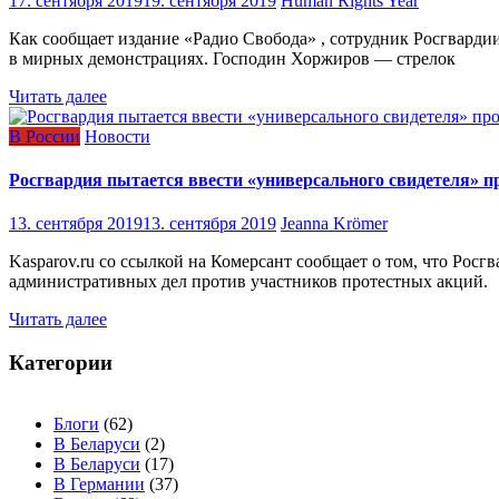
17. сентября 2019
19. сентября 2019
Human Rights Year
Как сообщает издание «Радио Свобода» , сотрудник Росгварди
в мирных демонстрациях. Господин Хоржиров — стрелок
Читать далее
В России
Новости
Росгвардия пытается ввести «универсального свидетеля» п
13. сентября 2019
13. сентября 2019
Jeanna Krömer
Kasparov.ru со ссылкой на Комерсант сообщает о том, что Росг
административных дел против участников протестных акций.
Читать далее
Категории
Блоги
(62)
В Беларуси
(2)
В Беларуси
(17)
В Германии
(37)