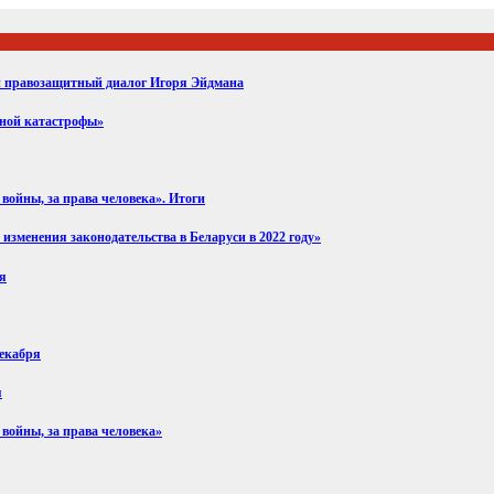
ий правозащитный диалог Игоря Эйдмана
вной катастрофы»
войны, за права человека». Итоги
изменения законодательства в Беларуси в 2022 году»
ря
декабря
я
 войны, за права человека»