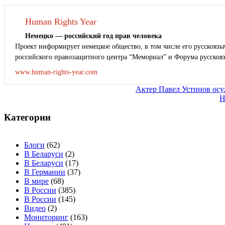
Human Rights Year
Немецко — российский год прав человека
Проект информирует немецкое общество, в том числе его русскоязыч
российского правозащитного центра “Мемориал” и Форума русскоя
www.human-rights-year.com
Навигация
Актер Павел Устинов осу
Н
по
записям
Категории
Блоги
(62)
В Беларуси
(2)
В Беларуси
(17)
В Германии
(37)
В мире
(68)
В России
(385)
В России
(145)
Видео
(2)
Мониторинг
(163)