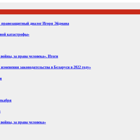
ий правозащитный диалог Игоря Эйдмана
вной катастрофы»
войны, за права человека». Итоги
изменения законодательства в Беларуси в 2022 году»
ря
декабря
я
 войны, за права человека»