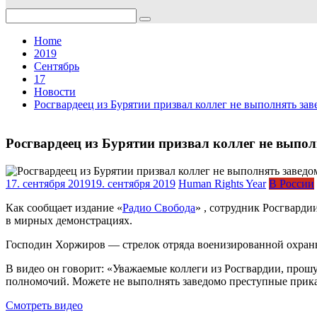
Search
for:
Home
2019
Сентябрь
17
Новости
Росгвардеец из Бурятии призвал коллег не выполнять за
Росгвардеец из Бурятии призвал коллег не выпо
17. сентября 2019
19. сентября 2019
Human Rights Year
В России
Как сообщает издание «
Радио Свобода
» , сотрудник Росгварди
в мирных демонстрациях.
Господин Хоржиров — стрелок отряда военизированной охран
В видео он говорит: «Уважаемые коллеги из Росгвардии, прошу
полномочий. Можете не выполнять заведомо преступные прик
Смотреть видео