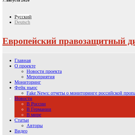
7. августа 2026
Русский
Deutsch
Европейский правозащитный д
Главная
О проекте
Новости проекта
Мероприятия
Мониторинг
Фейк ньюс
Fake News: отчеты о мониторинге российской про
Новости
В России
В Германии
В мире
Статьи
Авторы
Видео