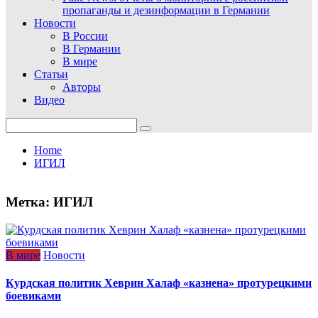
пропаганды и дезинформации в Германии
Новости
В России
В Германии
В мире
Статьи
Авторы
Видео
Search
for:
Home
ИГИЛ
Метка:
ИГИЛ
В мире
Новости
Курдская политик Хеврин Халаф «казнена» протурецкими
боевиками