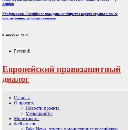
ноября
Конференция «Российское гражданское общество внутри страны и вне ее
против войны, за права человека»
8. августа 2026
Русский
Европейский правозащитный
диалог
Главная
О проекте
Новости проекта
Мероприятия
Мониторинг
Фейк ньюс
Fake News: отчеты о мониторинге российской