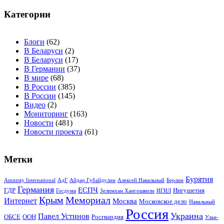
Категории
Блоги
(62)
В Беларуси
(2)
В Беларуси
(17)
В Германии
(37)
В мире
(68)
В России
(385)
В России
(145)
Видео
(2)
Мониторинг
(163)
Новости
(481)
Новости проекта
(61)
Метки
Бурятия
Amnesty International
АдГ
Айдар Губайдулин
Алексей Навальный
Берлин
Германия
ЕСПЧ
ГДР
Ингушетия
Госдума
Зелимхан Хангошвили
ИГИЛ
Крым
Мемориал
Интернет
Москва
Московское дело
Навальный
Россия
Украина
Павел Устинов
ОБСЕ
ООН
Росгвардия
Улан-