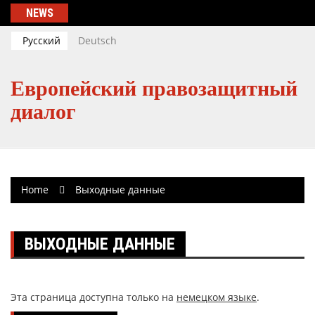
Skip
NEWS
to
content
Русский
Deutsch
Европейский правозащитный
диалог
Home
Выходные данные
ВЫХОДНЫЕ ДАННЫЕ
Эта страница доступна только на
немецком языке
.