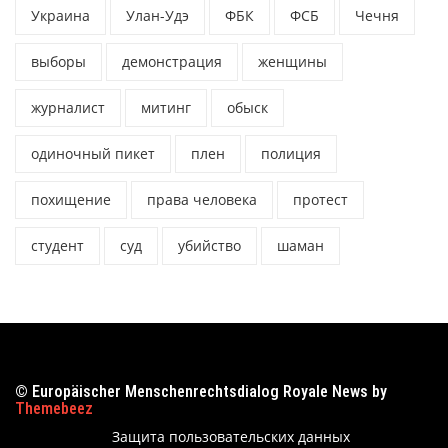
Украина
Улан-Удэ
ФБК
ФСБ
Чечня
выборы
демонстрация
женщины
журналист
митинг
обыск
одиночный пикет
плен
полиция
похищение
права человека
протест
студент
суд
убийство
шаман
© Europäischer Menschenrechtsdialog Royale News by
Themebeez
Защита пользовательских данных