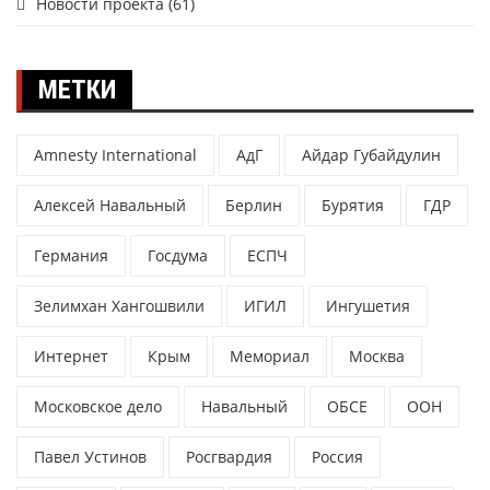
Новости проекта
(61)
МЕТКИ
Amnesty International
АдГ
Айдар Губайдулин
Алексей Навальный
Берлин
Бурятия
ГДР
Германия
Госдума
ЕСПЧ
Зелимхан Хангошвили
ИГИЛ
Ингушетия
Интернет
Крым
Мемориал
Москва
Московское дело
Навальный
ОБСЕ
ООН
Павел Устинов
Росгвардия
Россия