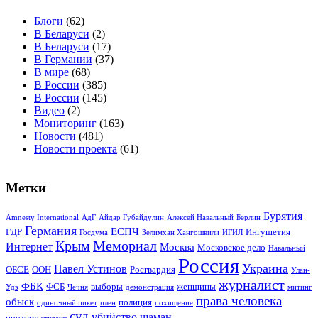
Блоги
(62)
В Беларуси
(2)
В Беларуси
(17)
В Германии
(37)
В мире
(68)
В России
(385)
В России
(145)
Видео
(2)
Мониторинг
(163)
Новости
(481)
Новости проекта
(61)
Метки
Бурятия
Amnesty International
АдГ
Айдар Губайдулин
Алексей Навальный
Берлин
Германия
ЕСПЧ
ГДР
Ингушетия
Госдума
Зелимхан Хангошвили
ИГИЛ
Крым
Мемориал
Интернет
Москва
Московское дело
Навальный
Россия
Украина
Павел Устинов
ОБСЕ
ООН
Росгвардия
Улан-
журналист
ФБК
ФСБ
выборы
женщины
Удэ
Чечня
демонстрация
митинг
права человека
обыск
полиция
одиночный пикет
плен
похищение
суд
убийство
шаман
протест