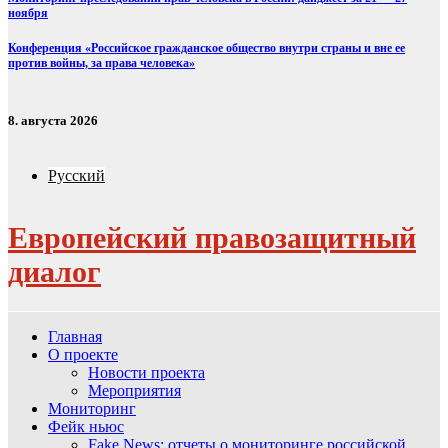
ноября
Конференция «Российское гражданское общество внутри страны и вне ее
против войны, за права человека»
8. августа 2026
Русский
Европейский правозащитный
диалог
Главная
О проекте
Новости проекта
Мероприятия
Мониторинг
Фейк ньюс
Fake News: отчеты о мониторинге российской