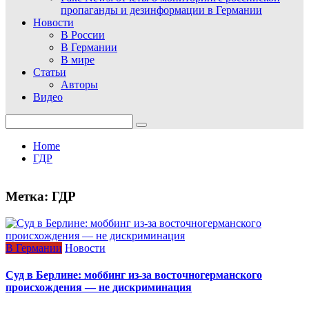
пропаганды и дезинформации в Германии
Новости
В России
В Германии
В мире
Статьи
Авторы
Видео
Search
for:
Home
ГДР
Метка:
ГДР
В Германии
Новости
Суд в Берлине: моббинг из-за восточногерманского
происхождения — не дискриминация