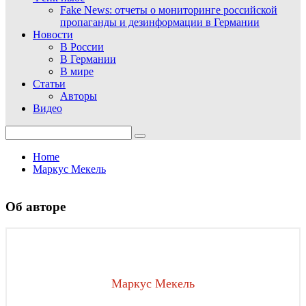
Fake News: отчеты о мониторинге российской
пропаганды и дезинформации в Германии
Новости
В России
В Германии
В мире
Статьи
Авторы
Видео
Search
for:
Home
Маркус Мекель
Об авторе
Маркус Мекель