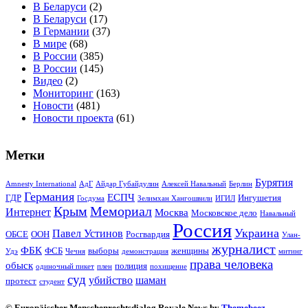
В Беларуси
(2)
В Беларуси
(17)
В Германии
(37)
В мире
(68)
В России
(385)
В России
(145)
Видео
(2)
Мониторинг
(163)
Новости
(481)
Новости проекта
(61)
Метки
Бурятия
Amnesty International
АдГ
Айдар Губайдулин
Алексей Навальный
Берлин
Германия
ЕСПЧ
ГДР
Ингушетия
Госдума
Зелимхан Хангошвили
ИГИЛ
Крым
Мемориал
Интернет
Москва
Московское дело
Навальный
Россия
Украина
Павел Устинов
ОБСЕ
ООН
Росгвардия
Улан-
журналист
ФБК
ФСБ
выборы
женщины
Удэ
Чечня
демонстрация
митинг
права человека
обыск
полиция
одиночный пикет
плен
похищение
суд
убийство
шаман
протест
студент
© Europäischer Menschenrechtsdialog Royale News by
Themebeez