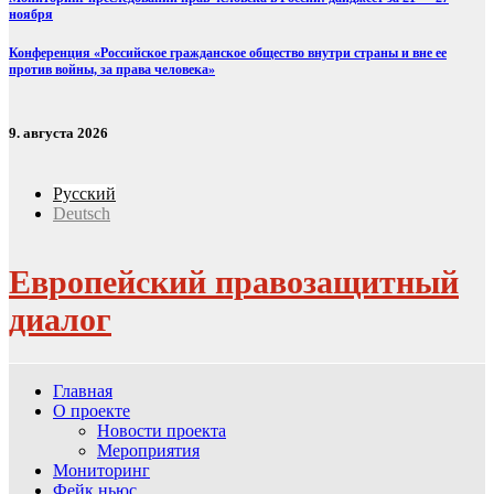
ноября
Конференция «Российское гражданское общество внутри страны и вне ее
против войны, за права человека»
9. августа 2026
Русский
Deutsch
Европейский правозащитный
диалог
Главная
О проекте
Новости проекта
Мероприятия
Мониторинг
Фейк ньюс