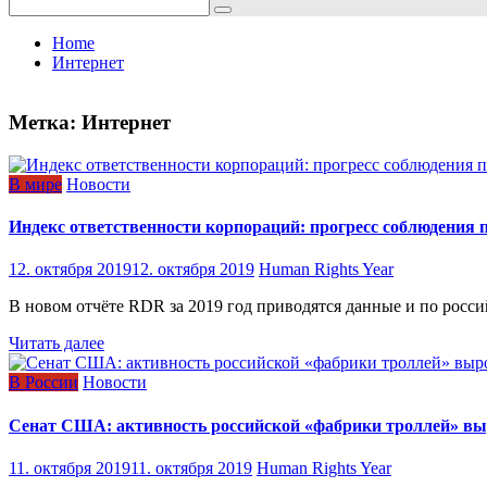
Search
for:
Home
Интернет
Метка:
Интернет
В мире
Новости
Индекс ответственности корпораций: прогресс соблюдения п
12. октября 2019
12. октября 2019
Human Rights Year
В новом отчёте RDR за 2019 год приводятся данные и по росс
Читать далее
В России
Новости
Сенат США: активность российской «фабрики троллей» выр
11. октября 2019
11. октября 2019
Human Rights Year