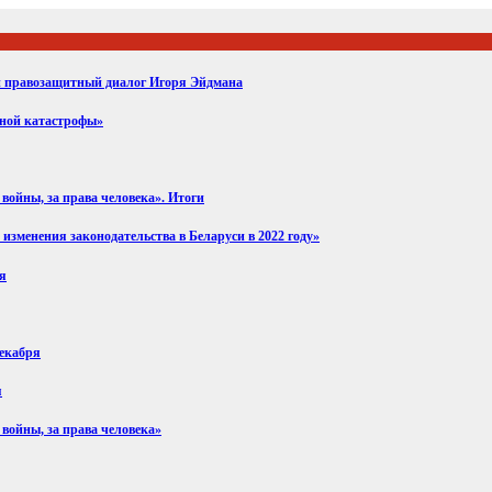
ий правозащитный диалог Игоря Эйдмана
вной катастрофы»
войны, за права человека». Итоги
изменения законодательства в Беларуси в 2022 году»
ря
декабря
я
 войны, за права человека»