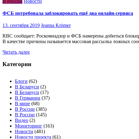
В России
Новости
ФСБ потребовала заблокировать ещё два онлайн-сервиса
13. сентября 2019
Jeanna Krömer
RBC сообщает: Роскомнадзор и ФСБ намерены добиться блокиров
В качестве причины называется массовая рассылка ложных со
Читать далее
Категории
Блоги
(62)
В Беларуси
(2)
В Беларуси
(17)
В Германии
(37)
В мире
(68)
В России
(385)
В России
(145)
Видео
(2)
Мониторинг
(163)
Новости
(481)
Новости проекта
(61)