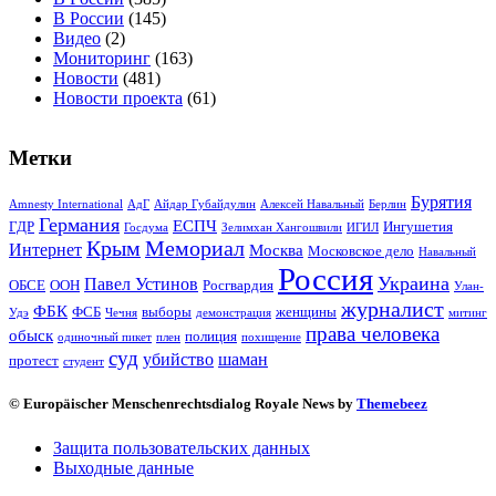
В России
(145)
Видео
(2)
Мониторинг
(163)
Новости
(481)
Новости проекта
(61)
Метки
Бурятия
Amnesty International
АдГ
Айдар Губайдулин
Алексей Навальный
Берлин
Германия
ЕСПЧ
ГДР
Ингушетия
Госдума
Зелимхан Хангошвили
ИГИЛ
Крым
Мемориал
Интернет
Москва
Московское дело
Навальный
Россия
Украина
Павел Устинов
ОБСЕ
ООН
Росгвардия
Улан-
журналист
ФБК
ФСБ
выборы
женщины
Удэ
Чечня
демонстрация
митинг
права человека
обыск
полиция
одиночный пикет
плен
похищение
суд
убийство
шаман
протест
студент
© Europäischer Menschenrechtsdialog Royale News by
Themebeez
Защита пользовательских данных
Выходные данные