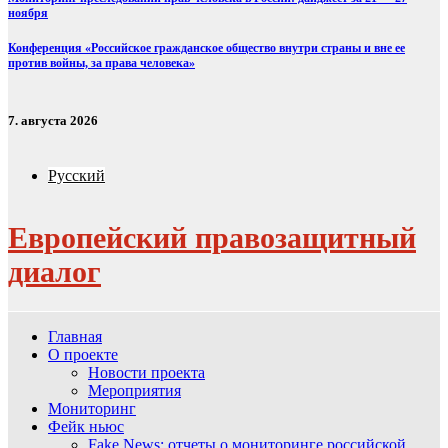
ноября
Конференция «Российское гражданское общество внутри страны и вне ее
против войны, за права человека»
7. августа 2026
Русский
Европейский правозащитный
диалог
Главная
О проекте
Новости проекта
Мероприятия
Мониторинг
Фейк ньюс
Fake News: отчеты о мониторинге российской