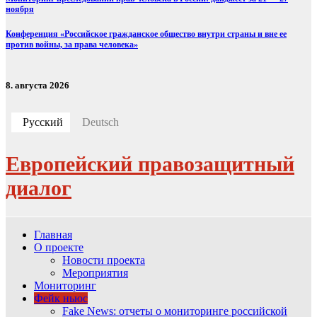
ноября
Конференция «Российское гражданское общество внутри страны и вне ее
против войны, за права человека»
8. августа 2026
Русский
Deutsch
Европейский правозащитный
диалог
Главная
О проекте
Новости проекта
Мероприятия
Мониторинг
Фейк ньюс
Fake News: отчеты о мониторинге российской