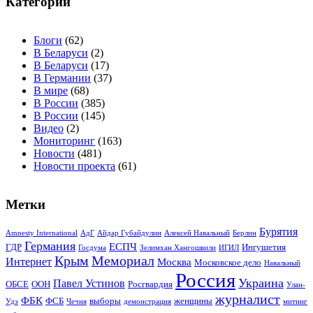
Категории
Блоги
(62)
В Беларуси
(2)
В Беларуси
(17)
В Германии
(37)
В мире
(68)
В России
(385)
В России
(145)
Видео
(2)
Мониторинг
(163)
Новости
(481)
Новости проекта
(61)
Метки
Бурятия
Amnesty International
АдГ
Айдар Губайдулин
Алексей Навальный
Берлин
Германия
ЕСПЧ
ГДР
Ингушетия
Госдума
Зелимхан Хангошвили
ИГИЛ
Крым
Мемориал
Интернет
Москва
Московское дело
Навальный
Россия
Украина
Павел Устинов
ОБСЕ
ООН
Росгвардия
Улан-
журналист
ФБК
ФСБ
выборы
женщины
Удэ
Чечня
демонстрация
митинг