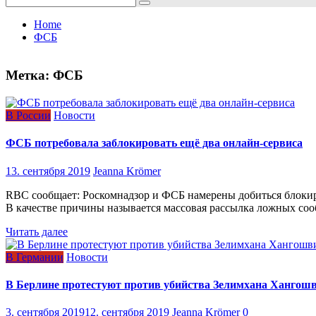
for:
Home
ФСБ
Метка:
ФСБ
В России
Новости
ФСБ потребовала заблокировать ещё два онлайн-сервиса
13. сентября 2019
Jeanna Krömer
RBC сообщает: Роскомнадзор и ФСБ намерены добиться блокиров
В качестве причины называется массовая рассылка ложных со
Читать далее
В Германии
Новости
В Берлине протестуют против убийства Зелимхана Хангош
3. сентября 2019
12. сентября 2019
Jeanna Krömer
0