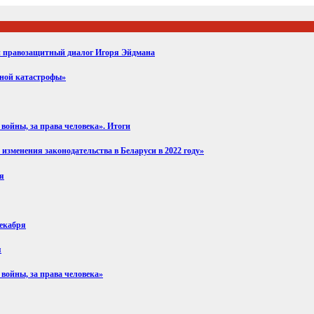
ий правозащитный диалог Игоря Эйдмана
вной катастрофы»
войны, за права человека». Итоги
изменения законодательства в Беларуси в 2022 году»
ря
декабря
я
 войны, за права человека»