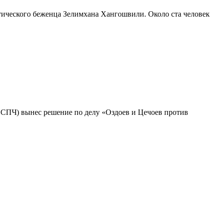
итического беженца Зелимхана Хангошвили. Около ста человек
(ЕСПЧ) вынес решение по делу «Оздоев и Цечоев против