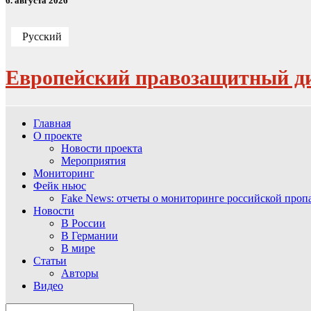
6. августа 2026
Русский
Европейский правозащитный д
Главная
О проекте
Новости проекта
Мероприятия
Мониторинг
Фейк ньюс
Fake News: отчеты о мониторинге российской про
Новости
В России
В Германии
В мире
Статьи
Авторы
Видео
Search