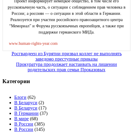
Проект информирует немецкое общество, в том числе его
русскоязычную часть, о ситуации с соблюдением прав человека в
России; а россиян — о ситуации в этой области в Германии.
Реализуется при участии российского правозащитного центра
“Мемориал” и Форума русскоязычных европейцев, а также при
поддержке германского МИДа.
www.human-rights-year.com
Навигация
Росгвардеец из Бурятии призвал коллег не выполнять
заведомо преступные приказы
по
Прокуратура продолжает настаивать на лишении
записям
родительских прав семьи Проказовых
Категории
Блоги
(62)
В Беларуси
(2)
В Беларуси
(17)
В Германии
(37)
В мире
(68)
В России
(385)
В России
(145)