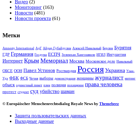
Видео
(2)
Мониторинг
(163)
Новости
(481)
Новости проекта
(61)
Метки
Бурятия
Amnesty International
АдГ
Айдар Губайдулин
Алексей Навальный
Берлин
Германия
ЕСПЧ
ГДР
Ингушетия
Госдума
Зелимхан Хангошвили
ИГИЛ
Крым
Мемориал
Интернет
Москва
Московское дело
Навальный
Россия
Украина
Павел Устинов
ОБСЕ
ООН
Росгвардия
Улан-
журналист
ФБК
ФСБ
выборы
женщины
Удэ
Чечня
демонстрация
митинг
права человека
обыск
полиция
одиночный пикет
плен
похищение
суд
убийство
шаман
протест
студент
© Europäischer Menschenrechtsdialog Royale News by
Themebeez
Защита пользовательских данных
Выходные данные