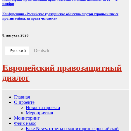
ноября
Конференция «Российское гражданское общество внутри страны и вне ее
против войны, за права человека»
8. августа 2026
Русский
Deutsch
Европейский правозащитный
диалог
Главная
О проекте
Новости проекта
Мероприятия
Мониторинг
Фейк ньюс
Fake News: отчеты о мониторинге российской