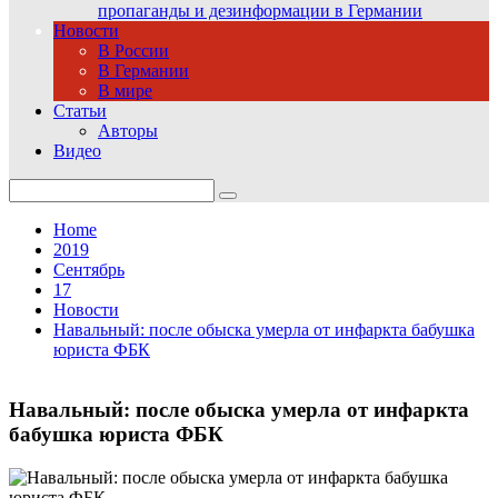
пропаганды и дезинформации в Германии
Новости
В России
В Германии
В мире
Статьи
Авторы
Видео
Search
for:
Home
2019
Сентябрь
17
Новости
Навальный: после обыска умерла от инфаркта бабушка
юриста ФБК
Навальный: после обыска умерла от инфаркта
бабушка юриста ФБК