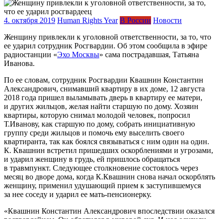
4. октября 2019
Human Rights Year
В России
Новости
Женщину привлекли к уголовной ответственности, за то, что
ее ударил сотрудник Росгвардии. Об этом сообщила в эфире
радиостанции «
Эхо Москвы
» сама пострадавшая, Татьяна
Иванова.
По ее словам, сотрудник Росгвардии Квашнин Константин
Александрович, снимавший квартиру в их доме, 12 августа
2018 года пришел выламывать дверь в квартиру ее матери,
и других жильцов, желая найти старшую по дому. Хозяин
квартиры, которую снимал молодой человек, попросил
Т.Иванову, как старшую по дому, собрать инициативную
группу среди жильцов и помочь ему выселить своего
квартиранта, так как боялся связываться с ним один на один.
К. Квашнин встретил пришедших оскорблениями и угрозами,
и ударил женщину в грудь, ей пришлось обращаться
в травмпункт. Следующее столкновение состоялось через
месяц во дворе дома, когда К.Квашнин снова начал оскорблять
женщину, применил удушающий прием к заступившемуся
за нее соседу и ударил ее мать-пенсионерку.
«Квашнин Константин Александрович впоследствии оказался