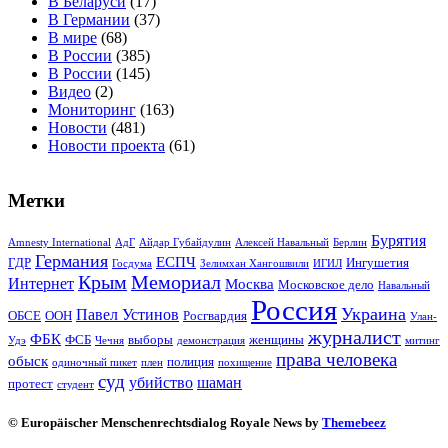
В Беларуси
(17)
В Германии
(37)
В мире
(68)
В России
(385)
В России
(145)
Видео
(2)
Мониторинг
(163)
Новости
(481)
Новости проекта
(61)
Метки
Бурятия
Amnesty International
АдГ
Айдар Губайдулин
Алексей Навальный
Берлин
Германия
ЕСПЧ
ГДР
Ингушетия
Госдума
Зелимхан Хангошвили
ИГИЛ
Крым
Мемориал
Интернет
Москва
Московское дело
Навальный
Россия
Украина
Павел Устинов
ОБСЕ
ООН
Росгвардия
Улан-
журналист
ФБК
ФСБ
выборы
женщины
Удэ
Чечня
демонстрация
митинг
права человека
обыск
полиция
одиночный пикет
плен
похищение
суд
убийство
шаман
протест
студент
© Europäischer Menschenrechtsdialog Royale News by
Themebeez