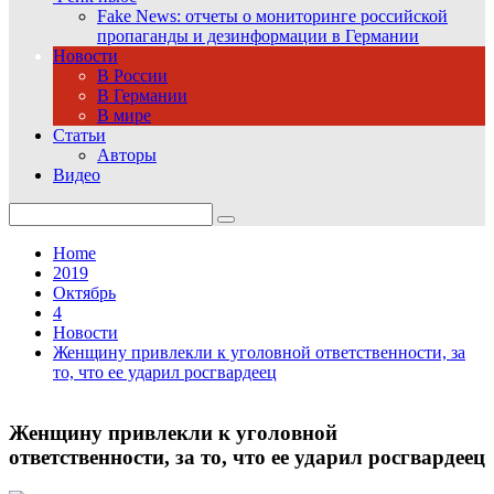
Fake News: отчеты о мониторинге российской
пропаганды и дезинформации в Германии
Новости
В России
В Германии
В мире
Статьи
Авторы
Видео
Search
for:
Home
2019
Октябрь
4
Новости
Женщину привлекли к уголовной ответственности, за
то, что ее ударил росгвардеец
Женщину привлекли к уголовной
ответственности, за то, что ее ударил росгвардеец