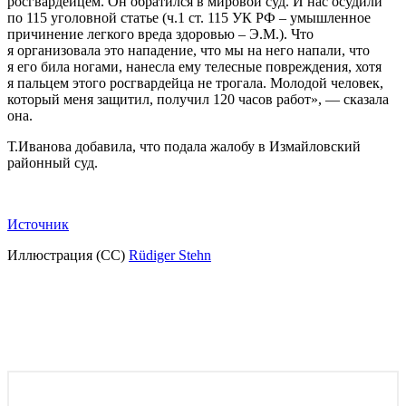
росгвардейцем. Он обратился в мировой суд. И нас осудили
по 115 уголовной статье (ч.1 ст. 115 УК РФ – умышленное
причинение легкого вреда здоровью – Э.М.). Что
я организовала это нападение, что мы на него напали, что
я его била ногами, нанесла ему телесные повреждения, хотя
я пальцем этого росгвардейца не трогала. Молодой человек,
который меня защитил, получил 120 часов работ», — сказала
она.
Т.Иванова добавила, что подала жалобу в Измайловский
районный суд.
Источник
Иллюстрация (СС)
Rüdiger Stehn