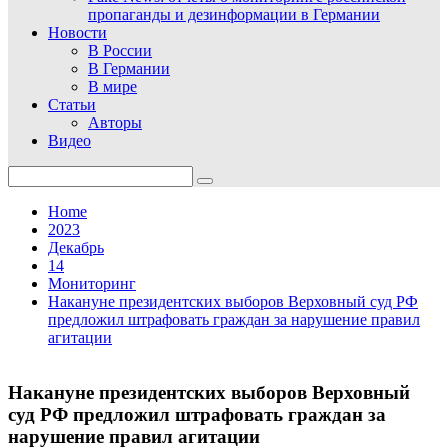
пропаганды и дезинформации в Германии
Новости
В России
В Германии
В мире
Статьи
Авторы
Видео
Search
for:
Home
2023
Декабрь
14
Мониторинг
Накануне президентских выборов Верховный суд РФ
предложил штрафовать граждан за нарушение правил
агитации
Накануне президентских выборов Верховный
суд РФ предложил штрафовать граждан за
нарушение правил агитации