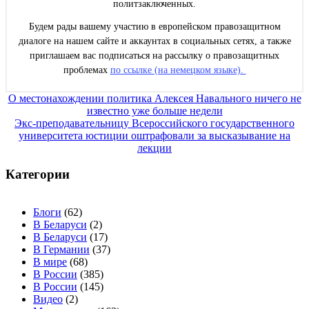
политзаключенных.
Будем рады вашему участию в европейском правозащитном
диалоге на нашем сайте и аккаунтах в социальных сетях, а также
приглашаем вас подписаться на рассылку о правозащитных
проблемах
по ссылке (на немецком языке).
Навигация
О местонахождении политика Алексея Навального ничего не
известно уже больше недели
по
Экс-преподавательницу Всероссийского государственного
записям
университета юстиции оштрафовали за высказывание на
лекции
Категории
Блоги
(62)
В Беларуси
(2)
В Беларуси
(17)
В Германии
(37)
В мире
(68)
В России
(385)
В России
(145)
Видео
(2)