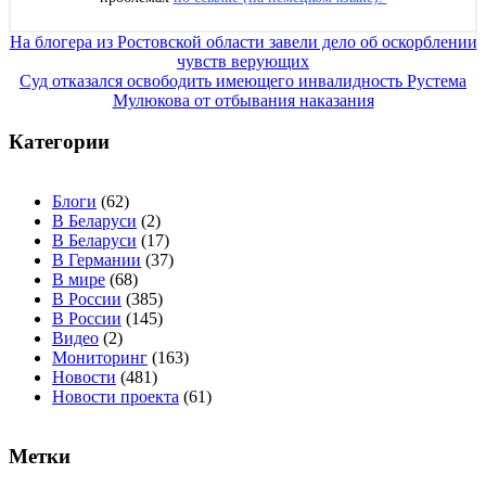
Навигация
На блогера из Ростовской области завели дело об оскорблении
чувств верующих
по
Суд отказался освободить имеющего инвалидность Рустема
записям
Мулюкова от отбывания наказания
Категории
Блоги
(62)
В Беларуси
(2)
В Беларуси
(17)
В Германии
(37)
В мире
(68)
В России
(385)
В России
(145)
Видео
(2)
Мониторинг
(163)
Новости
(481)
Новости проекта
(61)
Метки