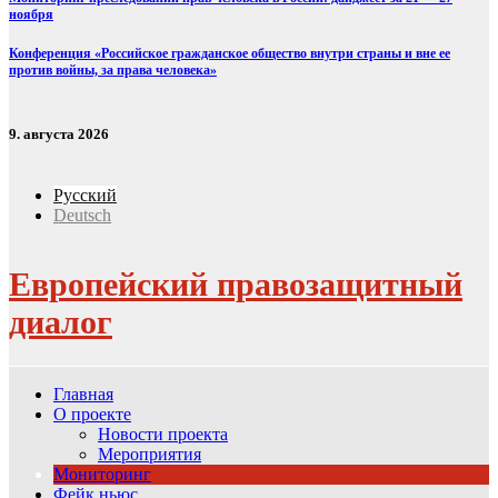
ноября
Конференция «Российское гражданское общество внутри страны и вне ее
против войны, за права человека»
9. августа 2026
Русский
Deutsch
Европейский правозащитный
диалог
Главная
О проекте
Новости проекта
Мероприятия
Мониторинг
Фейк ньюс