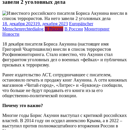
завели 2 уголовных дела
18. декабря 2023
19. декабря 2023
Europäischer
Menschenrechtedialog
В России
В России
Мониторинг
Новости
18 декабря писателя Бориса Акунина (настоящее имя
Григорий Чхартишвили) внесли в список террористов
Росфинмониторинга. Стало известно, что Акунин стал
фигурантом уголовных дел о военных «фейках» и публичных
призывах к терроризму.
Ранее издательство АСТ, сотрудничавшее с писателем,
остановило печать и продажу книг Акунина. А сети книжных
магазинов «Читай-город», «Литрес» и «Буквоед» сообщили,
что больше не будут продавать его книги из-за его
общественно-политической позиции.
Почему это важно?
Многие годы Борис Акунин выступал с критикой российских
властей. В 2014 году он осудил аннексию Крыма, а в 2022 –
выступил против полномасштабного вторжения России в