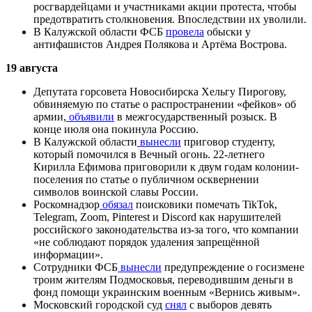
росгвардейцами и участниками акции протеста, чтобы
предотвратить столкновения. Впоследствии их уволили.
В Калужской области ФСБ
провела
обыски у
антифашистов Андрея Полякова и Артёма Вострова.
19 августа
Депутата горсовета Новосибирска Хельгу Пирогову,
обвиняемую по статье о распространении «фейков» об
армии,
объявили
в межгосударственный розыск. В
конце июля она покинула Россию.
В Калужской области
вынесли
приговор студенту,
который помочился в Вечный огонь. 22-летнего
Кирилла Ефимова приговорили к двум годам колонии-
поселения по статье о публичном осквернении
символов воинской славы России.
Роскомнадзор
обязал
поисковики помечать TikTok,
Telegram, Zoom, Pinterest и Discord как нарушителей
российского законодательства из-за того, что компании
«не соблюдают порядок удаления запрещённой
информации».
Сотрудники ФСБ
вынесли
предупреждение о госизмене
троим жителям Подмосковья, переводившим деньги в
фонд помощи украинским военным «Вернись живым».
Московский городской суд
снял
с выборов девять