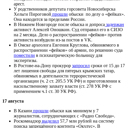
арест.
У родственников депутата горсовета Новосибирска
Хельги Пироговой
прошли
обыски по делу о «фейках».
Она находится за пределами России.
В Нижнем Новгороде после обыска и допроса
задержан
активист Алексей Оношкин. Суд отправил его в СИЗО
на 2 месяца. Дело о распространении «фейков» против
активиста возбудили из-за постов в VK.
В Омске археолога Евгения Круглова, обвиняемого в
распространении «фейков» об армии, по решению суда
поместили
в психиатрическую больницу для
экспертизы.
В Ростове-на-Дону прокурор
запросил
сроки от 15 до 17
лет лишения свободы для пятерых крымских татар,
обвиняемых в деятельности террористической
организации (ч. 2 ст. 205.5 УК РФ) и приготовлении к
насильственному захвату власти (ст. 278 УК РФ с
применением ч.1 ст. 30 УК РФ).
17 августа
В Казани
прошли
обыски как минимум у 7
журналистов, сотрудничающих с «Радио Свобода».
Роскомнадзор
выделил
57,7 млн рублей на систему
поиска запрещённого контента «Окулус». В