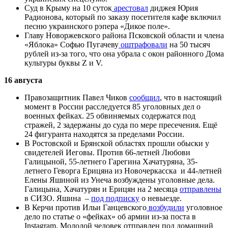
Суд в Крыму на 10 суток
арестовал
диджея Юрия
Радионова, который по заказу посетителя кафе включил
песню украинского рэпера «Дикое поле».
Главу Новоржевского района Псковской области и члена
«Яблока» Софью Пугачеву
оштрафовали
на 50 тысяч
рублей из-за того, что она убрала с окон районного Дома
культуры буквы Z и V.
16 августа
Правозащитник Павел Чиков
сообщил
, что в настоящий
момент в России расследуется
85 уголовных дел о
военных фейках. 25 обвиняемых содержатся под
стражей, 2 задержаны до суда по мере пресечения. Ещё
24 фигуранта находятся за пределами России.
В Ростовской и Брянской областях прошли обыски у
свидетелей Иеговы. Против 66-летней Любови
Галицыной,
55-летнего Гарегина Хачатуряна, 35-
летнего Геворга Ерицяна из Новочеркасска и 44-летней
Елены Яшиной из Унеча возбуждены уголовные дела.
Галицына, Хачатурян и Ерицян на 2 месяца
отправлены
в СИЗО. Яшина –
под подписку
о невыезде.
В Керчи против Ильи Ганцевского
возбудили
уголовное
дело по статье о «фейках» об армии из-за поста в
Instagram. Молодой человек отправлен под домашний