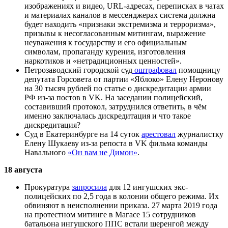
изображениях и видео, URL-адресах, переписках в чатах
и материалах каналов в мессенджерах система должна
будет находить «признаки экстремизма и терроризма»,
призывы к несогласованным митингам, выражение
неуважения к государству и его официальным
символам, пропаганду курения, изготовления
наркотиков и «нетрадиционных ценностей».
Петрозаводский городской суд
оштрафовал
помощницу
депутата Горсовета от партии «Яблоко» Елену Неронову
на 30 тысяч рублей по статье о дискредитации армии
РФ из-за постов в VK. На заседании полицейский,
составивший протокол, затруднился ответить, в чём
именно заключалась дискредитация и что такое
дискредитация?
Суд в Екатеринбурге на 14 суток
арестовал
журналистку
Елену Шукаеву
из-за репоста в VK фильма команды
Навального
«Он вам не Димон»
.
18 августа
Прокуратура
запросила
для 12 ингушских экс-
полицейских по 2,5 года в колонии общего режима. Их
обвиняют в неисполнении приказа. 27 марта 2019 года
на протестном митинге в Магасе 15 сотрудников
батальона ингушского ППС встали шеренгой между