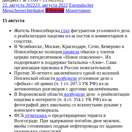
22. августа 2022
23. августа 2022
Europäischer
Menschenrechtedialog
В России
Мониторинг
15 августа
Житель Новосибирска
стал
фигурантом уголовного дела
о реабилитации нацизма из-за постов и комментариев в
соцсетях.
В Челябинске, Москве, Краснодаре, Сочи, Кемерово и
Новосибирске полиция
провела
обыски у членов
церкви пятидесятников «Новое поколение». Их
подозревают в поддержке батальона «Азов». Сама
организация признана в России нежелательной.
Против 30-летнего заключённого одной из колоний
Пензенской области
возбудили
уголовное дело о
«фейках» об армии (ч. 1 ст. 207.3 УК РФ) из-за
антивоенных разговоров с другими заключёнными.
В Воронежской области
возбудили
дело о реабилитации
нацизма в интернете (ч. 4 ст. 354.1 УК РФ) из-за
фотографий двух школьниц со вскинутыми руками у
воинского мемориала.
ФСБ
отчиталась
о предотвращении теракта в
Волгограде. При задержании погибли двое мужчин,
якобы готовивших подрыв нефтепровода по заданию
украинских спецслужб.