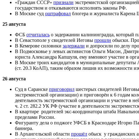
«Граждан СССР»
признали
экстремистской организацией
государством и отказываются исполнять законы РФ.
В Москве суд
оштрафовал
блогера и журналиста Карена Ша
25 августа
ФСБ
отчиталась
о задержании калининградца, который пл
В Севастополе у свидетелей Иеговы
прошли
обыски. Про
В Кемерове силовики
задержали
и допросили по делу пр
В Подмосковье у левых активистов Ольги Масон, Дмит
юриста Александра Капшуля, ему вменяют участие в орг
В Москве троих кандидатов в муниципальные депутаты
(ст. 20.3 КоАП), таким образом лишив их возможности из
26 августа
Суд в Саранске
приговорил
шестерых свидетелей Иеговы 
экстремистской организации) и приговорён к 6 годам ко
деятельность экстремистской организации и участие в н
ч. 2 ст. 282.2 УК РФ (участие в деятельности экстремист
В квартире родителей экс-координатора штаба Навальн
пределами России.
Фигуранту дела о поджоге УФСБ в Краснодаре Игорю П
баннера.
В Архангельской области
прошёл
обыск у гражданских а