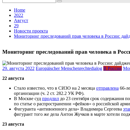
for:
Home
2022
Август
29
Новости проекта
Мониторинг преследований прав человека в России: дайдж
Мониторинг преследований прав человека в России
29. августа 2022
Europäischer Menschenrechtedialog
В России
Мо
22 августа
Стало известно, что в СИЗО на 2 месяца
отправлена
66-ле
организации (ч. 2 ст. 282.2 УК РФ).
В Москве суд
продлил
до 23 сентября срок содержания п
по статье о распространении «фейков» о российской арми
Фигуранта «антивоенного дела» Владимира Сергеева
эта
фигурант того же дела Антон Жучков в марте хотели под
23 августа