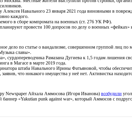
из Москвы. Местные жители выступили против стройки, организ
 силовиков.
у Алексея Навального 23 января 2021 года виновными в поврежд
овно каждого.
мого в сборе компромата на военных (ст. 276 УК РФ).
 планируют провести 100 допросов по делу о военных «фейках» 
ное дело по статье о вандализме, совершенном группой лиц по м
«Музыка славы».
а», сурдопереводчика Рамазана Дугиева к 1,5 годам лишения с
инга в Магасе в марте 2019 года.
натора штаба Навального Ирины Фатьяновой, чтобы обеспечить
 заявив, что никакого имущества у неё нет. Активистка находитс
spy Newspaper Айхала Аммосова (Игоря Иванова)
возбудили
угол
баннер «Yakutian punk against war», который Аммосов с подруго