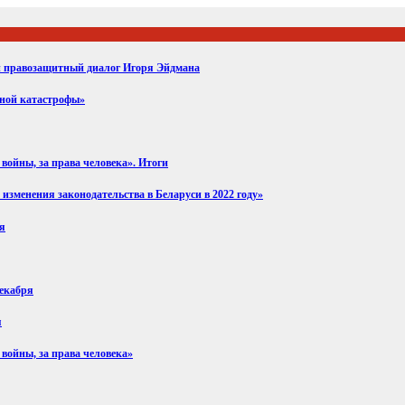
ий правозащитный диалог Игоря Эйдмана
вной катастрофы»
войны, за права человека». Итоги
изменения законодательства в Беларуси в 2022 году»
ря
декабря
я
 войны, за права человека»