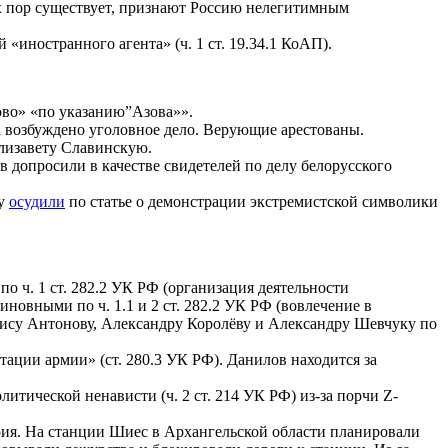
их пор существует, признают Россию нелегитимным
«иностранного агента» (ч. 1 ст. 19.34.1 КоАП).
ово» «по указанию”Азова»».
а возбуждено уголовное дело. Верующие арестованы.
лизавету Славинскую.
 допросили в качестве свидетелей по делу белорусского
ву
осудили
по статье о демонстрации экстремистской символики
 ч. 1 ст. 282.2 УК РФ (организация деятельности
новными по ч. 1.1 и 2 ст. 282.2 УК РФ (вовлечение в
енису Антонову, Александру Королёву и Александру Шевчуку по
ации армии» (ст. 280.3 УК РФ). Данилов находится за
итической ненависти (ч. 2 ст. 214 УК РФ) из-за порчи Z-
я. На станции Шиес в Архангельской области планировали