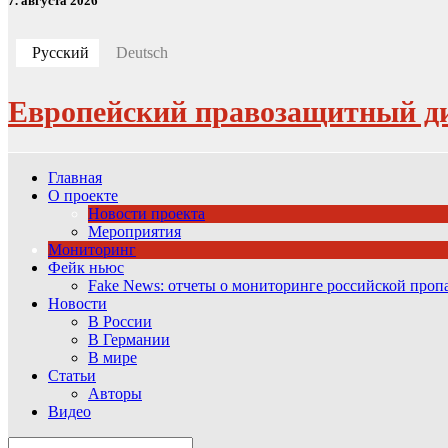
7. августа 2026
Русский
Deutsch
Европейский правозащитный д
Главная
О проекте
Новости проекта
Мероприятия
Мониторинг
Фейк ньюс
Fake News: отчеты о мониторинге российской про
Новости
В России
В Германии
В мире
Статьи
Авторы
Видео
Search