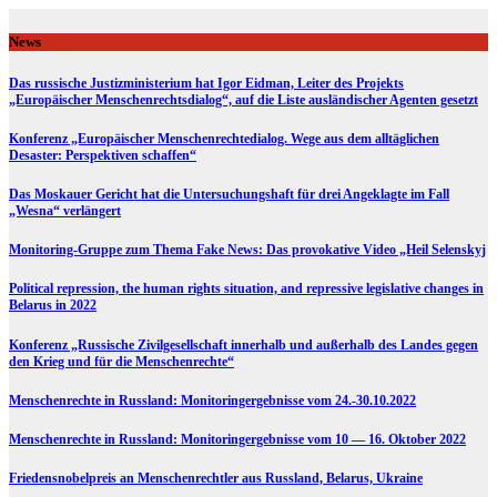
Skip
to
News
content
Das russische Justizministerium hat Igor Eidman, Leiter des Projekts
„Europäischer Menschenrechtsdialog“, auf die Liste ausländischer Agenten gesetzt
Konferenz „Europäischer Menschenrechtedialog. Wege aus dem alltäglichen
Desaster: Perspektiven schaffen“
Das Moskauer Gericht hat die Untersuchungshaft für drei Angeklagte im Fall
„Wesna“ verlängert
Monitoring-Gruppe zum Thema Fake News: Das provokative Video „Heil Selenskyj
Political repression, the human rights situation, and repressive legislative changes in
Belarus in 2022
Konferenz „Russische Zivilgesellschaft innerhalb und außerhalb des Landes gegen
den Krieg und für die Menschenrechte“
Menschenrechte in Russland: Monitoringergebnisse vom 24.-30.10.2022
Menschenrechte in Russland: Monitoringergebnisse vom 10 — 16. Oktober 2022
Friedensnobelpreis an Menschenrechtler aus Russland, Belarus, Ukraine