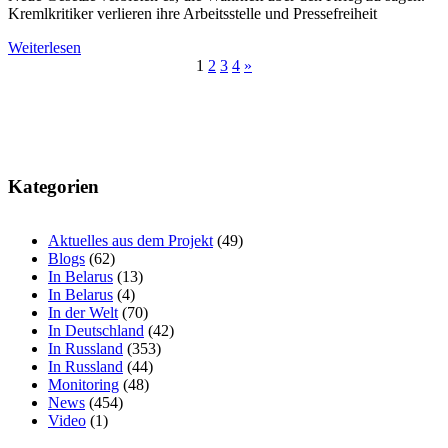
Kremlkritiker verlieren ihre Arbeitsstelle und Pressefreiheit
Weiterlesen
Beitragsnavigation
1
2
3
4
»
Kategorien
Aktuelles aus dem Projekt
(49)
Blogs
(62)
In Belarus
(13)
In Belarus
(4)
In der Welt
(70)
In Deutschland
(42)
In Russland
(353)
In Russland
(44)
Monitoring
(48)
News
(454)
Video
(1)