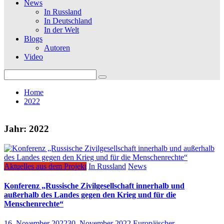
News
In Russland
In Deutschland
In der Welt
Blogs
Autoren
Video
Search
for:
Home
2022
Jahr:
2022
Aktuelles aus dem Projekt
In Russland
News
Konferenz „Russische Zivilgesellschaft innerhalb und
außerhalb des Landes gegen den Krieg und für die
Menschenrechte“
16. November 2022
30. November 2022
Europäischer