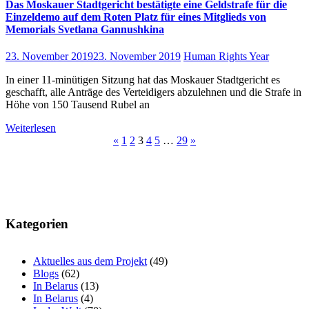
Das Moskauer Stadtgericht bestätigte eine Geldstrafe für die
Einzeldemo auf dem Roten Platz für eines Mitglieds von
Memorials Svetlana Gannushkina
23. November 2019
23. November 2019
Human Rights Year
In einer 11-minütigen Sitzung hat das Moskauer Stadtgericht es
geschafft, alle Anträge des Verteidigers abzulehnen und die Strafe in
Höhe von 150 Tausend Rubel an
Weiterlesen
Beitragsnavigation
«
1
2
3
4
5
…
29
»
Kategorien
Aktuelles aus dem Projekt
(49)
Blogs
(62)
In Belarus
(13)
In Belarus
(4)