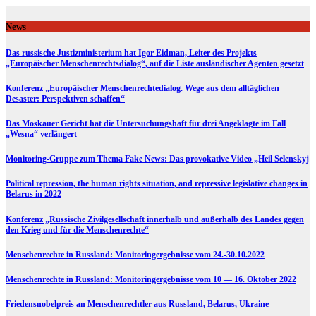
Skip
to
News
content
Das russische Justizministerium hat Igor Eidman, Leiter des Projekts
„Europäischer Menschenrechtsdialog“, auf die Liste ausländischer Agenten gesetzt
Konferenz „Europäischer Menschenrechtedialog. Wege aus dem alltäglichen
Desaster: Perspektiven schaffen“
Das Moskauer Gericht hat die Untersuchungshaft für drei Angeklagte im Fall
„Wesna“ verlängert
Monitoring-Gruppe zum Thema Fake News: Das provokative Video „Heil Selenskyj
Political repression, the human rights situation, and repressive legislative changes in
Belarus in 2022
Konferenz „Russische Zivilgesellschaft innerhalb und außerhalb des Landes gegen
den Krieg und für die Menschenrechte“
Menschenrechte in Russland: Monitoringergebnisse vom 24.-30.10.2022
Menschenrechte in Russland: Monitoringergebnisse vom 10 — 16. Oktober 2022
Friedensnobelpreis an Menschenrechtler aus Russland, Belarus, Ukraine