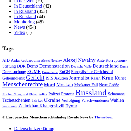
In der Welt
(70)
In Deutschland
(42)
In Russland
(353)
In Russland
(44)
Monitoring
(48)
News
(454)
Video
(1)
Tags
Alexej Navalny
AfD
Aidar Gubaidulin
Anti-Korruptions-
Alexei Navalny
Demonstration
Deutschland
Demo
Stiftung
DDR
Deutsche Welle
Duma
EGMR
Durchsuchung
EuGH
Europäischer Gerichtshof
Einzeldemo
Gericht
Krim
Journalist
Kunst
Geheimdienst
ISIS
Jakutien
Kasan
Menschenrechte
Mord
Moskau
Moskauer Fall
Neue Größe
Russland
Polizei
Proteste
Schamane
Nischni Nowgorod
Plakat
Politik
Ukraine
Tschetschenien
Wahlen
Türkei
Verfolgung
Verschwundenen
Zelimkhan Khangoshvili
Путин
Woronesch
© Europäischer Menschenrechtsdialog Royale News by
Themebeez
Datenschutzerklärung