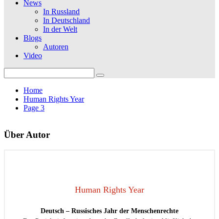
News
In Russland
In Deutschland
In der Welt
Blogs
Autoren
Video
Search
for:
Home
Human Rights Year
Page 3
Über Autor
Human Rights Year
Deutsch – Russisches Jahr der Menschenrechte