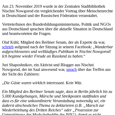
Am 23. November 2019 wurde in der Zentralen Stadtbibliothek
Nischni Nowgorod ein vergleichender Vortrag über Menschenrechte
in Deutschland und der Russischen Föderation veranstaltet.
VertreterInnen des Bundesbildungsministeriums, Politik und NGOs
aus Deutschland sprachen über die aktuelle Situation in Deutschland
und beantworteten die Fragen.
Olaf Kühl, Mitglied des Berliner Senats, der als Experte da war,
schrieb
aufgrund nach der Sitzung in seinem Facebook: „
Wunderbar
aufgeschlossenes und weltläufiges Publikum in Nischni Nowgorod!
Ich beginne wieder Freude an Russland zu haben.
“
Juri Shaposhnikov, ein Aktivist und Blogger aus Nischni
Nowgorod, der im Saal anwesend war,
sprach
über das Treffen aus
der Sicht des Zuhörers:
„
Die Gäste waren wirklich interessant. Kein Witz.
Ein Mitglied des Berliner Senats sagte, dass in Berlin jährlich bis zu
5.000 Kundgebungen, Märsche und Streikposten stattfinden und
dass es für eine unkoordinierte Veranstaltung notwendig sei, ein
äußerst abscheuliches Thema zu deklarieren (z.B. „Marsch zur
Wiederbelebung des Dritten Reiches“ oder „Prozession zur
Unterstützung der Mudschaheddin des ISIS“), damit es nicht