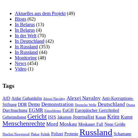
Aktuelles aus dem Projekt
(49)
Blogs
(62)
In Belarus
(13)
In Belarus
(4)
In der Welt
(70)
In Deutschland
(42)
In Russland
(353)
In Russland
(44)
Monitoring
(48)
News
(454)
Video
(1)
Tags
Alexej Navalny
AfD
Aidar Gubaidulin
Anti-Korruptions-
Alexei Navalny
Demonstration
Deutschland
Demo
Stiftung
DDR
Deutsche Welle
Duma
EGMR
Durchsuchung
EuGH
Europäischer Gerichtshof
Einzeldemo
Gericht
Krim
Journalist
Kunst
Geheimdienst
ISIS
Jakutien
Kasan
Menschenrechte
Mord
Moskau
Moskauer Fall
Neue Größe
Russland
Polizei
Proteste
Schamane
Nischni Nowgorod
Plakat
Politik