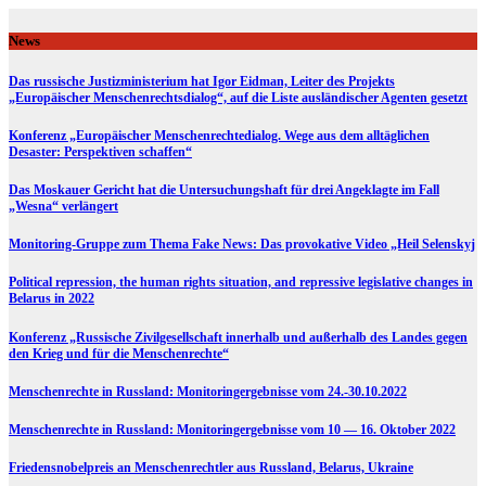
Skip
to
News
content
Das russische Justizministerium hat Igor Eidman, Leiter des Projekts
„Europäischer Menschenrechtsdialog“, auf die Liste ausländischer Agenten gesetzt
Konferenz „Europäischer Menschenrechtedialog. Wege aus dem alltäglichen
Desaster: Perspektiven schaffen“
Das Moskauer Gericht hat die Untersuchungshaft für drei Angeklagte im Fall
„Wesna“ verlängert
Monitoring-Gruppe zum Thema Fake News: Das provokative Video „Heil Selenskyj
Political repression, the human rights situation, and repressive legislative changes in
Belarus in 2022
Konferenz „Russische Zivilgesellschaft innerhalb und außerhalb des Landes gegen
den Krieg und für die Menschenrechte“
Menschenrechte in Russland: Monitoringergebnisse vom 24.-30.10.2022
Menschenrechte in Russland: Monitoringergebnisse vom 10 — 16. Oktober 2022
Friedensnobelpreis an Menschenrechtler aus Russland, Belarus, Ukraine