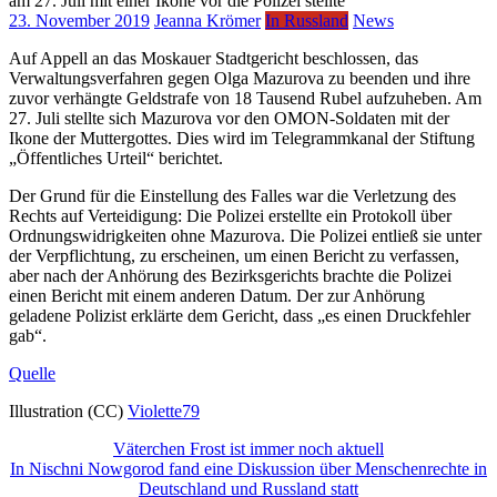
23. November 2019
Jeanna Krömer
In Russland
News
Auf Appell an das Moskauer Stadtgericht beschlossen, das
Verwaltungsverfahren gegen Olga Mazurova zu beenden und ihre
zuvor verhängte Geldstrafe von 18 Tausend Rubel aufzuheben. Am
27. Juli stellte sich Mazurova vor den OMON-Soldaten mit der
Ikone der Muttergottes. Dies wird im Telegrammkanal der Stiftung
„Öffentliches Urteil“ berichtet.
Der Grund für die Einstellung des Falles war die Verletzung des
Rechts auf Verteidigung: Die Polizei erstellte ein Protokoll über
Ordnungswidrigkeiten ohne Mazurova. Die Polizei entließ sie unter
der Verpflichtung, zu erscheinen, um einen Bericht zu verfassen,
aber nach der Anhörung des Bezirksgerichts brachte die Polizei
einen Bericht mit einem anderen Datum. Der zur Anhörung
geladene Polizist erklärte dem Gericht, dass „es einen Druckfehler
gab“.
Quelle
Illustration (СС)
Violette79
Beitragsnavigation
Väterchen Frost ist immer noch aktuell
In Nischni Nowgorod fand eine Diskussion über Menschenrechte in
Deutschland und Russland statt