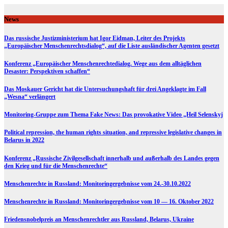
Skip
to
News
content
Das russische Justizministerium hat Igor Eidman, Leiter des Projekts
„Europäischer Menschenrechtsdialog“, auf die Liste ausländischer Agenten gesetzt
Konferenz „Europäischer Menschenrechtedialog. Wege aus dem alltäglichen
Desaster: Perspektiven schaffen“
Das Moskauer Gericht hat die Untersuchungshaft für drei Angeklagte im Fall
„Wesna“ verlängert
Monitoring-Gruppe zum Thema Fake News: Das provokative Video „Heil Selenskyj
Political repression, the human rights situation, and repressive legislative changes in
Belarus in 2022
Konferenz „Russische Zivilgesellschaft innerhalb und außerhalb des Landes gegen
den Krieg und für die Menschenrechte“
Menschenrechte in Russland: Monitoringergebnisse vom 24.-30.10.2022
Menschenrechte in Russland: Monitoringergebnisse vom 10 — 16. Oktober 2022
Friedensnobelpreis an Menschenrechtler aus Russland, Belarus, Ukraine