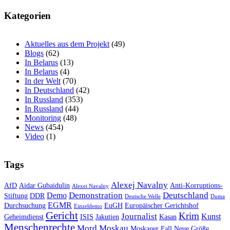
Kategorien
Aktuelles aus dem Projekt
(49)
Blogs
(62)
In Belarus
(13)
In Belarus
(4)
In der Welt
(70)
In Deutschland
(42)
In Russland
(353)
In Russland
(44)
Monitoring
(48)
News
(454)
Video
(1)
Tags
Alexej Navalny
AfD
Aidar Gubaidulin
Anti-Korruptions-
Alexei Navalny
Demonstration
Deutschland
Demo
Stiftung
DDR
Deutsche Welle
Duma
EGMR
Durchsuchung
EuGH
Europäischer Gerichtshof
Einzeldemo
Gericht
Krim
Journalist
Kunst
Geheimdienst
ISIS
Jakutien
Kasan
Menschenrechte
Mord
Moskau
Moskauer Fall
Neue Größe