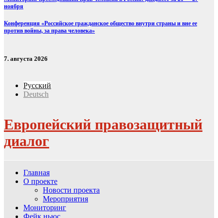
ноября
Конференция «Российское гражданское общество внутри страны и вне ее
против войны, за права человека»
7. августа 2026
Русский
Deutsch
Европейский правозащитный
диалог
Главная
О проекте
Новости проекта
Мероприятия
Мониторинг
Фейк ньюс