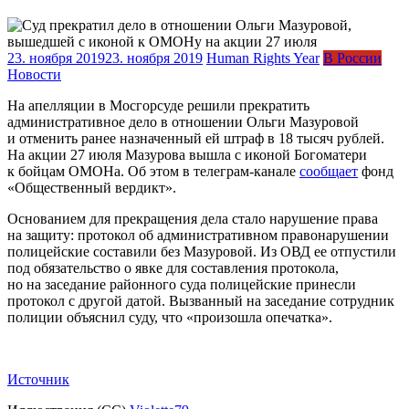
23. ноября 2019
23. ноября 2019
Human Rights Year
В России
Новости
На апелляции в Мосгорсуде решили прекратить
административное дело в отношении Ольги Мазуровой
и отменить ранее назначенный ей штраф в 18 тысяч рублей.
На акции 27 июля Мазурова вышла с иконой Богоматери
к бойцам ОМОНа. Об этом в
телеграм-канале
сообщает
фонд
«Общественный вердикт».
Основанием для прекращения дела стало нарушение права
на защиту: протокол об административном правонарушении
полицейские составили без Мазуровой. Из ОВД ее отпустили
под обязательство о явке для составления протокола,
но на заседание районного суда полицейские принесли
протокол с другой датой. Вызванный на заседание сотрудник
полиции объяснил суду, что «произошла опечатка».
Источник