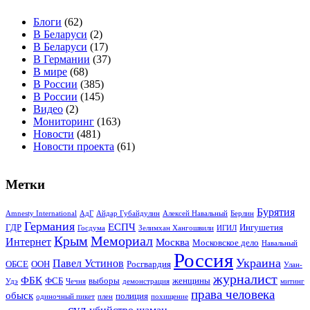
Блоги
(62)
В Беларуси
(2)
В Беларуси
(17)
В Германии
(37)
В мире
(68)
В России
(385)
В России
(145)
Видео
(2)
Мониторинг
(163)
Новости
(481)
Новости проекта
(61)
Метки
Бурятия
Amnesty International
АдГ
Айдар Губайдулин
Алексей Навальный
Берлин
Германия
ЕСПЧ
ГДР
Ингушетия
Госдума
Зелимхан Хангошвили
ИГИЛ
Крым
Мемориал
Интернет
Москва
Московское дело
Навальный
Россия
Украина
Павел Устинов
ОБСЕ
ООН
Росгвардия
Улан-
журналист
ФБК
ФСБ
выборы
женщины
Удэ
Чечня
демонстрация
митинг
права человека
обыск
полиция
одиночный пикет
плен
похищение
суд