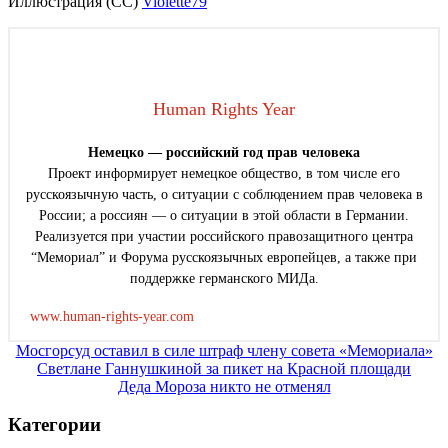
Иллюстрация (СС)
Violette79
Human Rights Year
Немецко — российский год прав человека
Проект информирует немецкое общество, в том числе его
русскоязычную часть, о ситуации с соблюдением прав человека в
России; а россиян — о ситуации в этой области в Германии.
Реализуется при участии российского правозащитного центра
“Мемориал” и Форума русскоязычных европейцев, а также при
поддержке германского МИДа.
www.human-rights-year.com
Навигация
Мосгорсуд оставил в силе штраф члену совета «Мемориала»
Светлане Ганнушкиной за пикет на Красной площади
по
Деда Мороза никто не отменял
записям
Категории