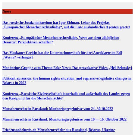
Skip
to
News
content
Das russische Justizministerium hat Igor Eidman, Leiter des Projekts
„Europäischer Menschenrechtsdialog“, auf die Liste ausländischer Agenten gesetzt
Konferenz „Europäischer Menschenrechtedialog. Wege aus dem alltäglichen
Desaster: Perspektiven schaffen“
Das Moskauer Gericht hat die Untersuchungshaft für drei Angeklagte im Fall
„Wesna“ verlängert
Monitoring-Gruppe zum Thema Fake News: Das provokative Video „Heil Selenskyj
Political repression, the human rights situation, and repressive legislative changes in
Belarus in 2022
Konferenz „Russische Zivilgesellschaft innerhalb und außerhalb des Landes gegen
den Krieg und für die Menschenrechte“
Menschenrechte in Russland: Monitoringergebnisse vom 24.-30.10.2022
Menschenrechte in Russland: Monitoringergebnisse vom 10 — 16. Oktober 2022
Friedensnobelpreis an Menschenrechtler aus Russland, Belarus, Ukraine