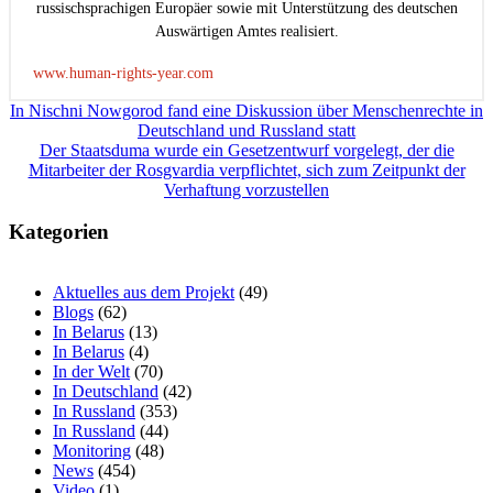
russischsprachigen Europäer sowie mit Unterstützung des deutschen
Auswärtigen Amtes realisiert.
www.human-rights-year.com
Beitragsnavigation
In Nischni Nowgorod fand eine Diskussion über Menschenrechte in
Deutschland und Russland statt
Der Staatsduma wurde ein Gesetzentwurf vorgelegt, der die
Mitarbeiter der Rosgvardia verpflichtet, sich zum Zeitpunkt der
Verhaftung vorzustellen
Kategorien
Aktuelles aus dem Projekt
(49)
Blogs
(62)
In Belarus
(13)
In Belarus
(4)
In der Welt
(70)
In Deutschland
(42)
In Russland
(353)
In Russland
(44)
Monitoring
(48)
News
(454)
Video
(1)