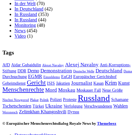
In der Welt
(70)
In Deutschland
(42)
In Russland
(353)
In Russland
(44)
Monitoring
(48)
News
(454)
Video
(1)
Tags
Alexej Navalny
AfD
Aidar Gubaidulin
Anti-Korruptions-
Alexei Navalny
Demonstration
Deutschland
Demo
Stiftung
DDR
Deutsche Welle
Duma
EGMR
Durchsuchung
EuGH
Europäischer Gerichtshof
Einzeldemo
Gericht
Krim
Journalist
Kunst
Geheimdienst
ISIS
Jakutien
Kasan
Menschenrechte
Mord
Moskau
Moskauer Fall
Neue Größe
Russland
Polizei
Proteste
Schamane
Nischni Nowgorod
Plakat
Politik
Ukraine
Tschetschenien
Wahlen
Türkei
Verfolgung
Verschwundenen
Zelimkhan Khangoshvili
Путин
Woronesch
© Europäischer Menschenrechtsdialog Royale News by
Themebeez