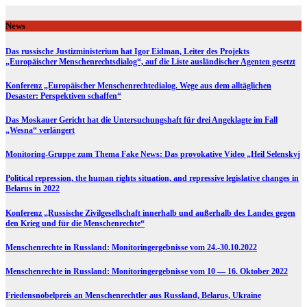
Skip
to
News
content
Das russische Justizministerium hat Igor Eidman, Leiter des Projekts
„Europäischer Menschenrechtsdialog“, auf die Liste ausländischer Agenten gesetzt
Konferenz „Europäischer Menschenrechtedialog. Wege aus dem alltäglichen
Desaster: Perspektiven schaffen“
Das Moskauer Gericht hat die Untersuchungshaft für drei Angeklagte im Fall
„Wesna“ verlängert
Monitoring-Gruppe zum Thema Fake News: Das provokative Video „Heil Selenskyj
Political repression, the human rights situation, and repressive legislative changes in
Belarus in 2022
Konferenz „Russische Zivilgesellschaft innerhalb und außerhalb des Landes gegen
den Krieg und für die Menschenrechte“
Menschenrechte in Russland: Monitoringergebnisse vom 24.-30.10.2022
Menschenrechte in Russland: Monitoringergebnisse vom 10 — 16. Oktober 2022
Friedensnobelpreis an Menschenrechtler aus Russland, Belarus, Ukraine