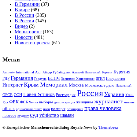
В Германии
(37)
В мире
(68)
В России
(385)
В России
(145)
Видео
(2)
Мониторинг
(163)
Новости
(481)
Новости проекта
(61)
Метки
Бурятия
Amnesty International
АдГ
Айдар Губайдулин
Алексей Навальный
Берлин
Германия
ЕСПЧ
ГДР
Ингушетия
Госдума
Зелимхан Хангошвили
ИГИЛ
Крым
Мемориал
Интернет
Москва
Московское дело
Навальный
Россия
Украина
Павел Устинов
ОБСЕ
ООН
Росгвардия
Улан-
журналист
ФБК
ФСБ
выборы
женщины
Удэ
Чечня
демонстрация
митинг
права человека
обыск
полиция
одиночный пикет
плен
похищение
суд
убийство
шаман
протест
студент
© Europäischer Menschenrechtsdialog Royale News by
Themebeez