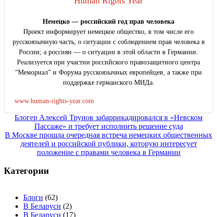
Human Rights Year
Немецко — российский год прав человека
Проект информирует немецкое общество, в том числе его
русскоязычную часть, о ситуации с соблюдением прав человека в
России; а россиян — о ситуации в этой области в Германии.
Реализуется при участии российского правозащитного центра
“Мемориал” и Форума русскоязычных европейцев, а также при
поддержке германского МИДа.
www.human-rights-year.com
Навигация
Блогер Алексей Трунов забаррикадировался в «Невском
Пассаже» и требует исполнить решение суда
по
В Москве прошла очередная встреча немецких общественных
записям
деятелей и российской публики, которую интересует
положение с правами человека в Германии
Категории
Блоги
(62)
В Беларуси
(2)
В Беларуси
(17)