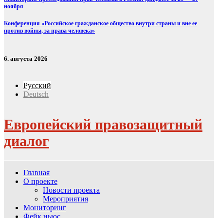
ноября
Конференция «Российское гражданское общество внутри страны и вне ее
против войны, за права человека»
6. августа 2026
Русский
Deutsch
Европейский правозащитный
диалог
Главная
О проекте
Новости проекта
Мероприятия
Мониторинг
Фейк ньюс