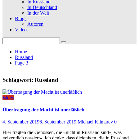
In Russland
In Deutschland
In der Welt
Blogs
Autoren
Video
Search
for:
Home
Russland
Page 3
Schlagwort:
Russland
Blogs
Übertragung der Macht ist unerläßlich
4. September 2019
6. September 2019
Michael Klimarev
0
Hier fragten die Genossen, die «nicht in Russland sind», was
«eigentlich passiert». Ich denke, dass diejenigen, die in Russland