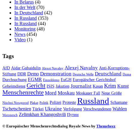
In Belarus
(4)
In der Welt
(70)
In Deutschland
(42)
In Russland
(353)
In Russland
(44)
Monitoring
(48)
News
(454)
Video
(1)
Tags
Alexej Navalny
AfD
Aidar Gubaidulin
Anti-Korruptions-
Alexei Navalny
Demonstration
Deutschland
Demo
Stiftung
DDR
Deutsche Welle
Duma
EGMR
Durchsuchung
EuGH
Europäischer Gerichtshof
Einzeldemo
Gericht
Krim
Journalist
Kunst
Geheimdienst
ISIS
Jakutien
Kasan
Menschenrechte
Mord
Moskau
Moskauer Fall
Neue Größe
Russland
Polizei
Proteste
Schamane
Nischni Nowgorod
Plakat
Politik
Ukraine
Tschetschenien
Wahlen
Türkei
Verfolgung
Verschwundenen
Zelimkhan Khangoshvili
Путин
Woronesch
© Europäischer Menschenrechtsdialog Royale News by
Themebeez