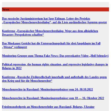
Skip
to
News
content
Das russische Justizministerium hat Igor Eidman, Leiter des Projekts
„Europäischer Menschenrechtsdialog“, auf die Liste ausländischer Agenten gesetzt
Konferenz „Europäischer Menschenrechtedialog. Wege aus dem alltäglichen
Desaster: Perspektiven schaffen“
Das Moskauer Gericht hat die Untersuchungshaft für drei Angeklagte im Fall
„Wesna“ verlängert
Monitoring-Gruppe zum Thema Fake News: Das provokative Video „Heil Selenskyj
Political repression, the human rights situation, and repressive legislative changes in
Belarus in 2022
Konferenz „Russische Zivilgesellschaft innerhalb und außerhalb des Landes gegen
den Krieg und für die Menschenrechte“
Menschenrechte in Russland: Monitoringergebnisse vom 24.-30.10.2022
Menschenrechte in Russland: Monitoringergebnisse vom 10 — 16. Oktober 2022
Friedensnobelpreis an Menschenrechtler aus Russland, Belarus, Ukraine