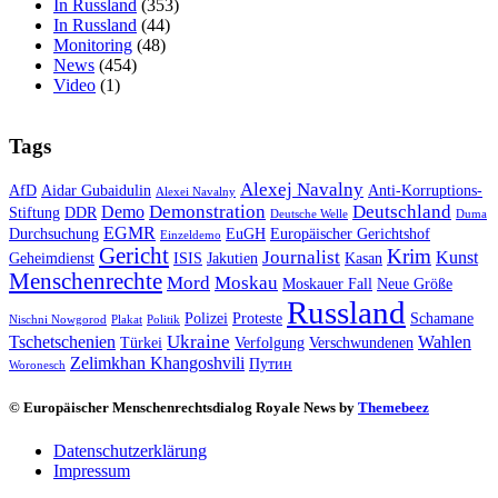
In Russland
(353)
In Russland
(44)
Monitoring
(48)
News
(454)
Video
(1)
Tags
Alexej Navalny
AfD
Aidar Gubaidulin
Anti-Korruptions-
Alexei Navalny
Demonstration
Deutschland
Demo
Stiftung
DDR
Deutsche Welle
Duma
EGMR
Durchsuchung
EuGH
Europäischer Gerichtshof
Einzeldemo
Gericht
Krim
Journalist
Kunst
Geheimdienst
ISIS
Jakutien
Kasan
Menschenrechte
Mord
Moskau
Moskauer Fall
Neue Größe
Russland
Polizei
Proteste
Schamane
Nischni Nowgorod
Plakat
Politik
Ukraine
Tschetschenien
Wahlen
Türkei
Verfolgung
Verschwundenen
Zelimkhan Khangoshvili
Путин
Woronesch
© Europäischer Menschenrechtsdialog Royale News by
Themebeez
Datenschutzerklärung
Impressum