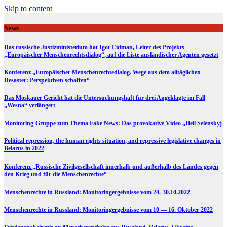
Skip to content
News
Das russische Justizministerium hat Igor Eidman, Leiter des Projekts
„Europäischer Menschenrechtsdialog“, auf die Liste ausländischer Agenten gesetzt
Konferenz „Europäischer Menschenrechtedialog. Wege aus dem alltäglichen
Desaster: Perspektiven schaffen“
Das Moskauer Gericht hat die Untersuchungshaft für drei Angeklagte im Fall
„Wesna“ verlängert
Monitoring-Gruppe zum Thema Fake News: Das provokative Video „Heil Selenskyj
Political repression, the human rights situation, and repressive legislative changes in
Belarus in 2022
Konferenz „Russische Zivilgesellschaft innerhalb und außerhalb des Landes gegen
den Krieg und für die Menschenrechte“
Menschenrechte in Russland: Monitoringergebnisse vom 24.-30.10.2022
Menschenrechte in Russland: Monitoringergebnisse vom 10 — 16. Oktober 2022