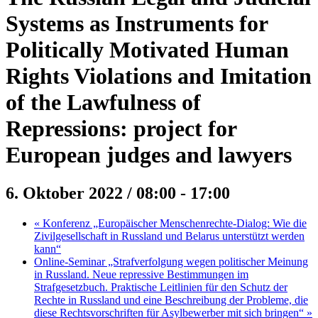
Systems as Instruments for
Politically Motivated Human
Rights Violations and Imitation
of the Lawfulness of
Repressions: project for
European judges and lawyers
6. Oktober 2022 / 08:00
-
17:00
«
Konferenz „Europäischer Menschenrechte-Dialog: Wie die
Zivilgesellschaft in Russland und Belarus unterstützt werden
kann“
Online-Seminar „Strafverfolgung wegen politischer Meinung
in Russland. Neue repressive Bestimmungen im
Strafgesetzbuch. Praktische Leitlinien für den Schutz der
Rechte in Russland und eine Beschreibung der Probleme, die
diese Rechtsvorschriften für Asylbewerber mit sich bringen“
»