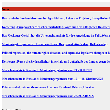
Skip
to
News
content
Das russische Justizministerium hat Igor Eidman, Leiter des Projekts „Europäischer 
Konferenz „Europäischer Menschenrechtedialog. Wege aus dem alltäglichen Desaster:
Das Moskauer Gericht hat die Untersuchungshaft für drei Angeklagte im Fall „Wesna
Monitoring-Gruppe zum Thema Fake News: Das provokative Video „Heil Selenskyj
Political repression, the human rights situation, and repressive legislative changes in 
Konferenz „Russische Zivilgesellschaft innerhalb und außerhalb des Landes gegen d
Menschenrechte in Russland: Monitoringergebnisse vom 24.-30.10.2022
Menschenrechte in Russland: Monitoringergebnisse vom 10 — 16. Oktober 2022
Friedensnobelpreis an Menschenrechtler aus Russland, Belarus, Ukraine
Menschenrechte in Russland: Monitoringergebnisse vom 26.09.-2.10.2022