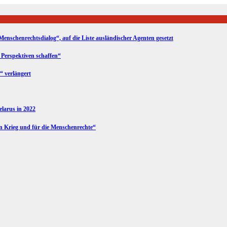
Menschenrechtsdialog“, auf die Liste ausländischer Agenten gesetzt
 Perspektiven schaffen“
“ verlängert
Belarus in 2022
en Krieg und für die Menschenrechte“