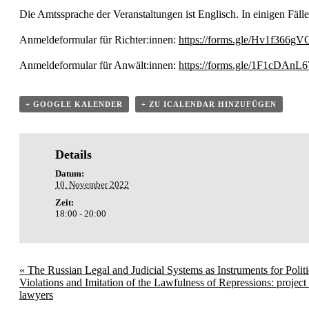
Die Amtssprache der Veranstaltungen ist Englisch. In einigen Fäll
Anmeldeformular für Richter:innen:
https://forms.gle/Hv1f366
Anmeldeformular für Anwält:innen:
https://forms.gle/1F1cDAn
+ GOOGLE KALENDER
+ ZU ICALENDAR HINZUFÜGEN
Details
Datum:
10. November 2022
Zeit:
18:00 - 20:00
«
The Russian Legal and Judicial Systems as Instruments for Poli
Violations and Imitation of the Lawfulness of Repressions: projec
lawyers