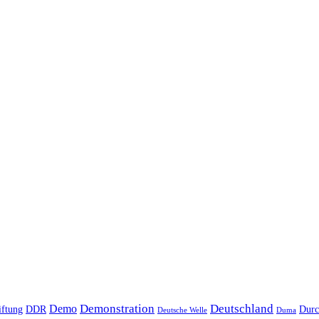
Demonstration
Deutschland
Demo
iftung
DDR
Durc
Deutsche Welle
Duma