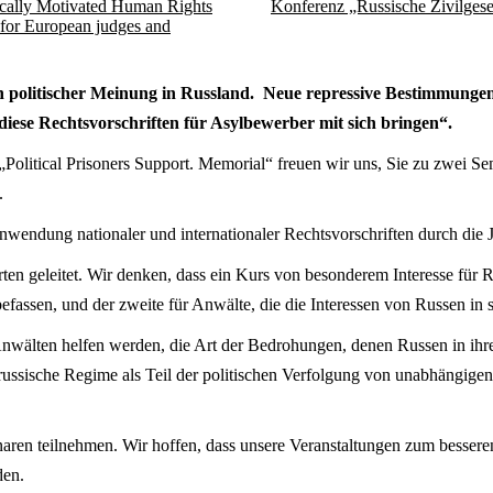
tically Motivated Human Rights
Konferenz „Russische Zivilgese
t for European judges and
 politischer Meinung in Russland. Neue repressive Bestimmungen i
iese Rechtsvorschriften für Asylbewerber mit sich bringen“.
olitical Prisoners Support. Memorial“ freuen wir uns, Sie zu zwei S
.
nwendung nationaler und internationaler Rechtsvorschriften durch die J
geleitet. Wir denken, dass ein Kurs von besonderem Interesse für Rich
assen, und der zweite für Anwälte, die die Interessen von Russen in so
 Anwälten helfen werden, die Art der Bedrohungen, denen Russen in ih
russische Regime als Teil der politischen Verfolgung von unabhängigen
aren teilnehmen. Wir hoffen, dass unsere Veranstaltungen zum bessere
den.