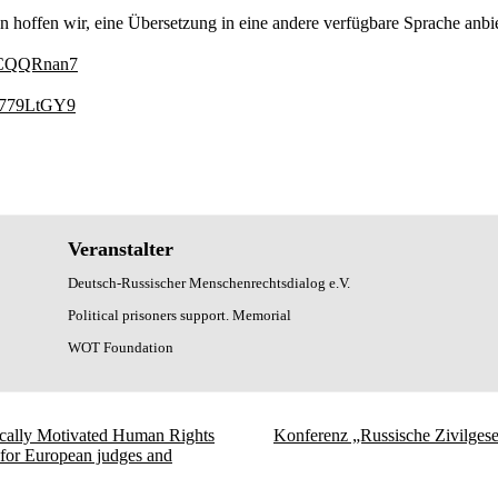
en hoffen wir, eine Übersetzung in eine andere verfügbare Sprache anb
gVCQQRnan7
L6779LtGY9
Veranstalter
Deutsch-Russischer Menschenrechtsdialog e.V.
Political prisoners support. Memorial
WOT Foundation
tically Motivated Human Rights
Konferenz „Russische Zivilgese
t for European judges and