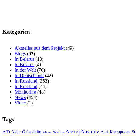
Kategorien
Aktuelles aus dem Projekt
(49)
Blogs
(62)
In Belarus
(13)
In Belarus
(4)
In der Welt
(70)
In Deutschland
(42)
In Russland
(353)
In Russland
(44)
Monitoring
(48)
News
(454)
Video
(1)
Tags
Alexej Navalny
AfD
Aidar Gubaidulin
Anti-Korruptions-St
Alexei Navalny