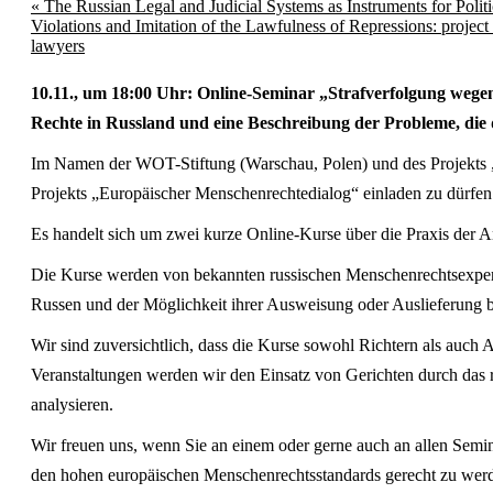
«
The Russian Legal and Judicial Systems as Instruments for Poli
Violations and Imitation of the Lawfulness of Repressions: projec
lawyers
10.11., um 18:00 Uhr: Online-Seminar „Strafverfolgung wegen
Rechte in Russland und eine Beschreibung der Probleme, die d
Im Namen der WOT-Stiftung (Warschau, Polen) und des Projekts „P
Projekts „Europäischer Menschenrechtedialog“ einladen zu dürfen
Es handelt sich um zwei kurze Online-Kurse über die Praxis der A
Die Kurse werden von bekannten russischen Menschenrechtsexperten 
Russen und der Möglichkeit ihrer Ausweisung oder Auslieferung bef
Wir sind zuversichtlich, dass die Kurse sowohl Richtern als auch
Veranstaltungen werden wir den Einsatz von Gerichten durch das 
analysieren.
Wir freuen uns, wenn Sie an einem oder gerne auch an allen Semin
den hohen europäischen Menschenrechtsstandards gerecht zu wer