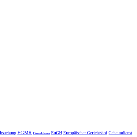
EGMR
hsuchung
EuGH
Europäischer Gerichtshof
Geheimdienst
Einzeldemo