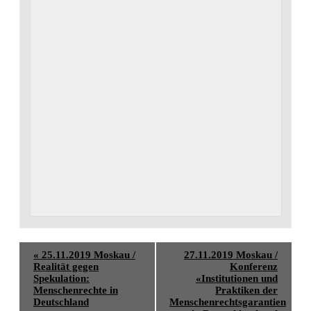
«
25.11.2019 Moskau /
27.11.2019 Moskau /
Realität gegen
Konferenz
Spekulation:
«Institutionen und
Menschenrechte in
Praktiken der
Deutschland
Menschenrechtsgarantien