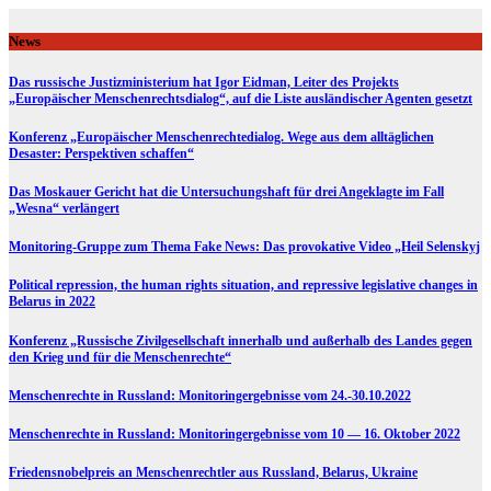
Skip
to
News
content
Das russische Justizministerium hat Igor Eidman, Leiter des Projekts
„Europäischer Menschenrechtsdialog“, auf die Liste ausländischer Agenten gesetzt
Konferenz „Europäischer Menschenrechtedialog. Wege aus dem alltäglichen
Desaster: Perspektiven schaffen“
Das Moskauer Gericht hat die Untersuchungshaft für drei Angeklagte im Fall
„Wesna“ verlängert
Monitoring-Gruppe zum Thema Fake News: Das provokative Video „Heil Selenskyj
Political repression, the human rights situation, and repressive legislative changes in
Belarus in 2022
Konferenz „Russische Zivilgesellschaft innerhalb und außerhalb des Landes gegen
den Krieg und für die Menschenrechte“
Menschenrechte in Russland: Monitoringergebnisse vom 24.-30.10.2022
Menschenrechte in Russland: Monitoringergebnisse vom 10 — 16. Oktober 2022
Friedensnobelpreis an Menschenrechtler aus Russland, Belarus, Ukraine