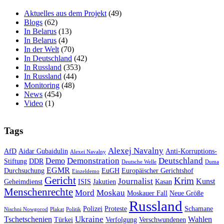
Aktuelles aus dem Projekt
(49)
Blogs
(62)
In Belarus
(13)
In Belarus
(4)
In der Welt
(70)
In Deutschland
(42)
In Russland
(353)
In Russland
(44)
Monitoring
(48)
News
(454)
Video
(1)
Tags
Alexej Navalny
AfD
Aidar Gubaidulin
Anti-Korruptions-
Alexei Navalny
Demonstration
Deutschland
Demo
Stiftung
DDR
Deutsche Welle
Duma
EGMR
Durchsuchung
EuGH
Europäischer Gerichtshof
Einzeldemo
Gericht
Krim
Journalist
Kunst
Geheimdienst
ISIS
Jakutien
Kasan
Menschenrechte
Mord
Moskau
Moskauer Fall
Neue Größe
Russland
Polizei
Proteste
Schamane
Nischni Nowgorod
Plakat
Politik
Ukraine
Tschetschenien
Wahlen
Türkei
Verfolgung
Verschwundenen