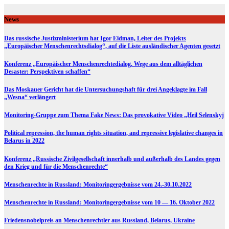
Skip
to
News
content
Das russische Justizministerium hat Igor Eidman, Leiter des Projekts
„Europäischer Menschenrechtsdialog“, auf die Liste ausländischer Agenten gesetzt
Konferenz „Europäischer Menschenrechtedialog. Wege aus dem alltäglichen
Desaster: Perspektiven schaffen“
Das Moskauer Gericht hat die Untersuchungshaft für drei Angeklagte im Fall
„Wesna“ verlängert
Monitoring-Gruppe zum Thema Fake News: Das provokative Video „Heil Selenskyj
Political repression, the human rights situation, and repressive legislative changes in
Belarus in 2022
Konferenz „Russische Zivilgesellschaft innerhalb und außerhalb des Landes gegen
den Krieg und für die Menschenrechte“
Menschenrechte in Russland: Monitoringergebnisse vom 24.-30.10.2022
Menschenrechte in Russland: Monitoringergebnisse vom 10 — 16. Oktober 2022
Friedensnobelpreis an Menschenrechtler aus Russland, Belarus, Ukraine