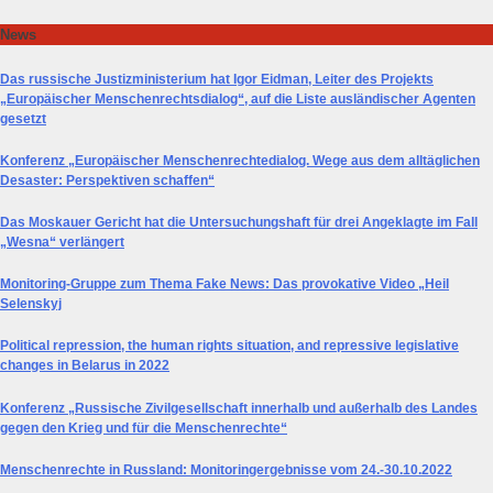
Skip
News
to
content
Das russische Justizministerium hat Igor Eidman, Leiter des Projekts
„Europäischer Menschenrechtsdialog“, auf die Liste ausländischer Agenten
gesetzt
Konferenz „Europäischer Menschenrechtedialog. Wege aus dem alltäglichen
Desaster: Perspektiven schaffen“
Das Moskauer Gericht hat die Untersuchungshaft für drei Angeklagte im Fall
„Wesna“ verlängert
Monitoring-Gruppe zum Thema Fake News: Das provokative Video „Heil
Selenskyj
Political repression, the human rights situation, and repressive legislative
changes in Belarus in 2022
Konferenz „Russische Zivilgesellschaft innerhalb und außerhalb des Landes
gegen den Krieg und für die Menschenrechte“
Menschenrechte in Russland: Monitoringergebnisse vom 24.-30.10.2022