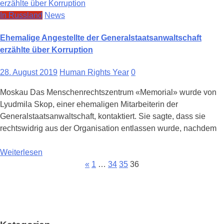
In Russland
News
Ehemalige Angestellte der Generalstaatsanwaltschaft
erzählte über Korruption
28. August 2019
Human Rights Year
0
Moskau Das Menschenrechtszentrum «Memorial» wurde von
Lyudmila Skop, einer ehemaligen Mitarbeiterin der
Generalstaatsanwaltschaft, kontaktiert. Sie sagte, dass sie
rechtswidrig aus der Organisation entlassen wurde, nachdem
Weiterlesen
Beitragsnavigation
«
1
…
34
35
36