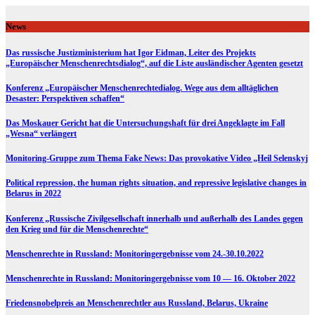
Skip
to
News
content
Das russische Justizministerium hat Igor Eidman, Leiter des Projekts
„Europäischer Menschenrechtsdialog“, auf die Liste ausländischer Agenten gesetzt
Konferenz „Europäischer Menschenrechtedialog. Wege aus dem alltäglichen
Desaster: Perspektiven schaffen“
Das Moskauer Gericht hat die Untersuchungshaft für drei Angeklagte im Fall
„Wesna“ verlängert
Monitoring-Gruppe zum Thema Fake News: Das provokative Video „Heil Selenskyj
Political repression, the human rights situation, and repressive legislative changes in
Belarus in 2022
Konferenz „Russische Zivilgesellschaft innerhalb und außerhalb des Landes gegen
den Krieg und für die Menschenrechte“
Menschenrechte in Russland: Monitoringergebnisse vom 24.-30.10.2022
Menschenrechte in Russland: Monitoringergebnisse vom 10 — 16. Oktober 2022
Friedensnobelpreis an Menschenrechtler aus Russland, Belarus, Ukraine