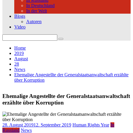
In Russland
In Deutschland
In der Welt
Blogs
Autoren
Video
Search
for:
Home
2019
August
28
News
Ehemalige Angestellte der Generalstaatsanwaltschaft erzählte
über Korruption
Ehemalige Angestellte der Generalstaatsanwaltschaft
erzählte über Korruption
28. August 2019
12. September 2019
Human Rights Year
In
Russland
News