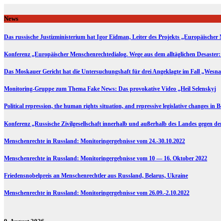
Skip
to
News
content
Das russische Justizministerium hat Igor Eidman, Leiter des Projekts „Europäischer 
Konferenz „Europäischer Menschenrechtedialog. Wege aus dem alltäglichen Desaster:
Das Moskauer Gericht hat die Untersuchungshaft für drei Angeklagte im Fall „Wesna
Monitoring-Gruppe zum Thema Fake News: Das provokative Video „Heil Selenskyj
Political repression, the human rights situation, and repressive legislative changes in 
Konferenz „Russische Zivilgesellschaft innerhalb und außerhalb des Landes gegen d
Menschenrechte in Russland: Monitoringergebnisse vom 24.-30.10.2022
Menschenrechte in Russland: Monitoringergebnisse vom 10 — 16. Oktober 2022
Friedensnobelpreis an Menschenrechtler aus Russland, Belarus, Ukraine
Menschenrechte in Russland: Monitoringergebnisse vom 26.09.-2.10.2022