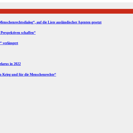
Menschenrechtsdialog“, auf die Liste ausländischer Agenten gesetzt
 Perspektiven schaffen“
“ verlängert
Belarus in 2022
en Krieg und für die Menschenrechte“