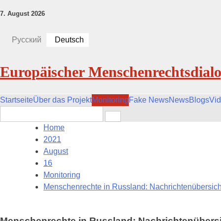
7. August 2026
Русский
Deutsch
Europäischer Menschenrechtsdial
Startseite
Über das Projekt
Monitoring
Fake News
News
Blogs
Vi
Search
for:
Home
2021
August
16
Monitoring
Menschenrechte in Russland: Nachrichtenübersicht 
Menschenrechte in Russland: Nachrichtenübersic