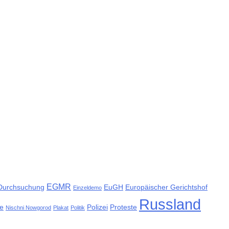
EGMR
Durchsuchung
EuGH
Europäischer Gerichtshof
Einzeldemo
Russland
e
Polizei
Proteste
Nischni Nowgorod
Plakat
Politik