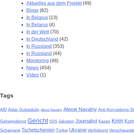
Aktuelles aus dem Projekt
(49)
Blogs
(62)
In Belarus
(13)
In Belarus
(4)
In der Welt
(70)
In Deutschland
(42)
In Russland
(353)
In Russland
(44)
Monitoring
(48)
News
(454)
Video
(1)
Tags
Alexej Navalny
AfD
Aidar Gubaidulin
Anti-Korruptions-St
Alexei Navalny
Gericht
Krim
Journalist
Kun
Geheimdienst
ISIS
Jakutien
Kasan
Ukraine
Tschetschenien
Schamane
Türkei
Verfolgung
Verschwund