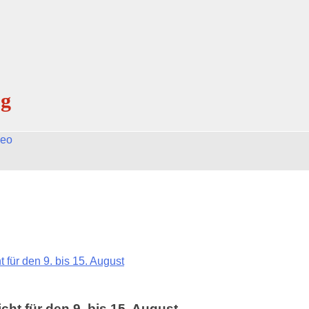
og
deo
für den 9. bis 15. August
ht für den 9. bis 15. August