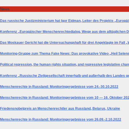
Skip
News
to
content
Das russische Justizministerium hat Igor Eidman, Leiter des Projekts „Europä
Konferenz „Europäischer Menschenrechtedialog. Wege aus dem alltäglichen D
Das Moskauer Gericht hat die Untersuchungshaft für drei Angeklagte im Fall 
Monitoring-Gruppe zum Thema Fake News: Das provokative Video „Heil Selen
Political repression, the human rights situation, and repressive legislative cha
Konferenz „Russische Zivilgesellschaft innerhalb und außerhalb des Landes g
Menschenrechte in Russland: Monitoringergebnisse vom 24.-30.10.2022
Menschenrechte in Russland: Monitoringergebnisse vom 10 — 16. Oktober 20
Friedensnobelpreis an Menschenrechtler aus Russland, Belarus, Ukraine
Menschenrechte in Russland: Monitoringergebnisse vom 26.09.-2.10.2022