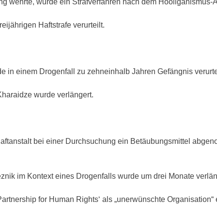
g wehrte, wurde ein Strafverfahren nach dem Hooliganismus-Art
jährigen Haftstrafe verurteilt.
e in einem Drogenfall zu zehneinhalb Jahren Gefängnis verurte
haraidze wurde verlängert.
anstalt bei einer Durchsuchung ein Betäubungsmittel abgenomm
nik im Kontext eines Drogenfalls wurde um drei Monate verlän
Partnership for Human Rights‘ als „unerwünschte Organisation“ e