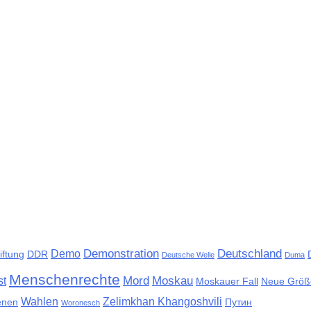
Demonstration
Deutschland
Demo
iftung
DDR
Deutsche Welle
Duma
Menschenrechte
Mord
Moskau
st
Moskauer Fall
Neue Größ
Wahlen
Zelimkhan Khangoshvili
enen
Путин
Woronesch