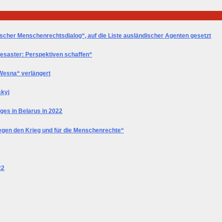
ischer Menschenrechtsdialog“, auf die Liste ausländischer Agenten gesetzt
esaster: Perspektiven schaffen“
„Wesna“ verlängert
skyj
nges in Belarus in 2022
egen den Krieg und für die Menschenrechte“
22