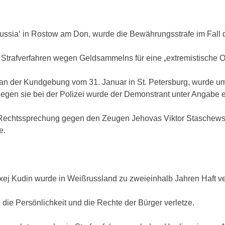
ussia‘ in Rostow am Don, wurde die Bewährungsstrafe im Fall d
afverfahren wegen Geldsammelns für eine „extremistische Org
an der Kundgebung vom 31. Januar in St. Petersburg, wurde um
en sie bei der Polizei wurde der Demonstrant unter Angabe ein
 Rechtssprechung gegen den Zeugen Jehovas Viktor Staschewski 
e.
ej Kudin wurde in Weißrussland zu zweieinhalb Jahren Haft ver
ie Persönlichkeit und die Rechte der Bürger verletze.