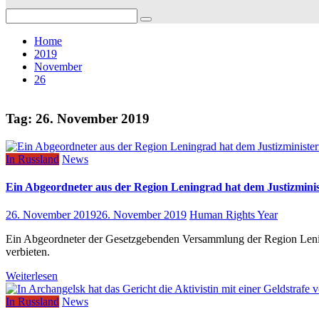
Search
for:
Home
2019
November
26
Tag:
26. November 2019
In Russland
News
Ein Abgeordneter aus der Region Leningrad hat dem Justizminis
26. November 2019
26. November 2019
Human Rights Year
Ein Abgeordneter der Gesetzgebenden Versammlung der Region Lening
verbieten.
Weiterlesen
In Russland
News