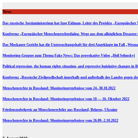
Skip
to
News
content
Das russische Justizministerium hat Igor Eidman, Leiter des Projekts „Europäischer 
Konferenz „Europäischer Menschenrechtedialog. Wege aus dem alltäglichen Desaster:
Das Moskauer Gericht hat die Untersuchungshaft für drei Angeklagte im Fall „Wesna
Monitoring-Gruppe zum Thema Fake News: Das provokative Video „Heil Selenskyj
Political repression, the human rights situation, and repressive legislative changes in 
Konferenz „Russische Zivilgesellschaft innerhalb und außerhalb des Landes gegen d
Menschenrechte in Russland: Monitoringergebnisse vom 24.-30.10.2022
Menschenrechte in Russland: Monitoringergebnisse vom 10 — 16. Oktober 2022
Friedensnobelpreis an Menschenrechtler aus Russland, Belarus, Ukraine
Menschenrechte in Russland: Monitoringergebnisse vom 26.09.-2.10.2022