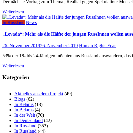
Der nächste Vortrag zum Thema „Realität gegen Spekulation: Mensch
Weiterlesen
In Russland
News
„Levada“: Mehr als die Hälfte der jungen RussInnen wollen ausw
26. November 2019
26. November 2019
Human Rights Year
53% der 18- bis 24-Jährigen möchten aus Russland auswandern, das is
Weiterlesen
Kategorien
Aktuelles aus dem Projekt
(49)
Blogs
(62)
In Belarus
(13)
In Belarus
(4)
In der Welt
(70)
In Deutschland
(42)
In Russland
(353)
In Russland
(44)