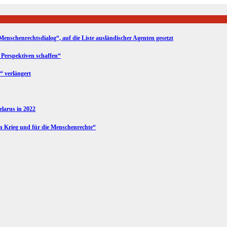
Menschenrechtsdialog“, auf die Liste ausländischer Agenten gesetzt
 Perspektiven schaffen“
“ verlängert
Belarus in 2022
en Krieg und für die Menschenrechte“