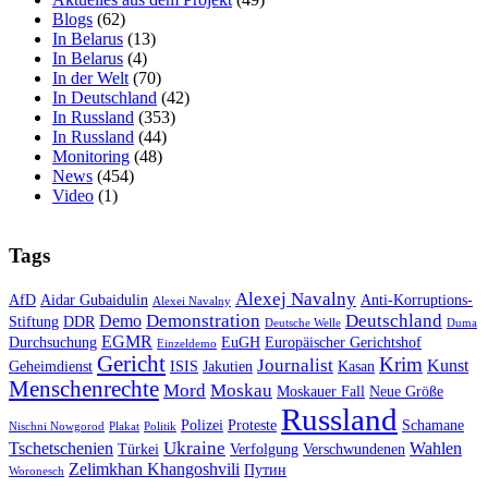
Blogs
(62)
In Belarus
(13)
In Belarus
(4)
In der Welt
(70)
In Deutschland
(42)
In Russland
(353)
In Russland
(44)
Monitoring
(48)
News
(454)
Video
(1)
Tags
Alexej Navalny
AfD
Aidar Gubaidulin
Anti-Korruptions-
Alexei Navalny
Demonstration
Deutschland
Demo
Stiftung
DDR
Deutsche Welle
Duma
EGMR
Durchsuchung
EuGH
Europäischer Gerichtshof
Einzeldemo
Gericht
Krim
Journalist
Kunst
Geheimdienst
ISIS
Jakutien
Kasan
Menschenrechte
Mord
Moskau
Moskauer Fall
Neue Größe
Russland
Polizei
Proteste
Schamane
Nischni Nowgorod
Plakat
Politik
Ukraine
Tschetschenien
Wahlen
Türkei
Verfolgung
Verschwundenen
Zelimkhan Khangoshvili
Путин
Woronesch