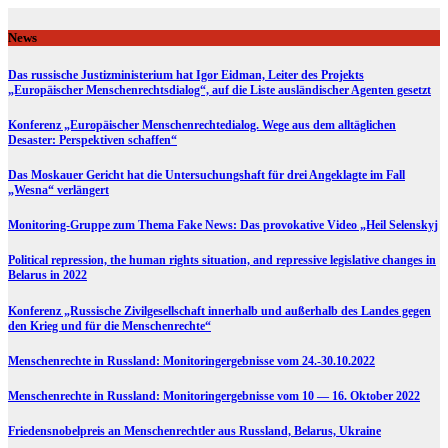
Skip
to
News
content
Das russische Justizministerium hat Igor Eidman, Leiter des Projekts
„Europäischer Menschenrechtsdialog“, auf die Liste ausländischer Agenten gesetzt
Konferenz „Europäischer Menschenrechtedialog. Wege aus dem alltäglichen
Desaster: Perspektiven schaffen“
Das Moskauer Gericht hat die Untersuchungshaft für drei Angeklagte im Fall
„Wesna“ verlängert
Monitoring-Gruppe zum Thema Fake News: Das provokative Video „Heil Selenskyj
Political repression, the human rights situation, and repressive legislative changes in
Belarus in 2022
Konferenz „Russische Zivilgesellschaft innerhalb und außerhalb des Landes gegen
den Krieg und für die Menschenrechte“
Menschenrechte in Russland: Monitoringergebnisse vom 24.-30.10.2022
Menschenrechte in Russland: Monitoringergebnisse vom 10 — 16. Oktober 2022
Friedensnobelpreis an Menschenrechtler aus Russland, Belarus, Ukraine