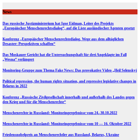
Skip
to
News
content
Das russische Justizministerium hat Igor Eidman, Leiter des Projekts
„Europäischer Menschenrechtsdialog“, auf die Liste ausländischer Agenten gesetzt
Konferenz „Europäischer Menschenrechtedialog. Wege aus dem alltäglichen
Desaster: Perspektiven schaffen“
Das Moskauer Gericht hat die Untersuchungshaft für drei Angeklagte im Fall
„Wesna“ verlängert
Monitoring-Gruppe zum Thema Fake News: Das provokative Video „Heil Selenskyj
Political repression, the human rights situation, and repressive legislative changes in
Belarus in 2022
Konferenz „Russische Zivilgesellschaft innerhalb und außerhalb des Landes gegen
den Krieg und für die Menschenrechte“
Menschenrechte in Russland: Monitoringergebnisse vom 24.-30.10.2022
Menschenrechte in Russland: Monitoringergebnisse vom 10 — 16. Oktober 2022
Friedensnobelpreis an Menschenrechtler aus Russland, Belarus, Ukraine