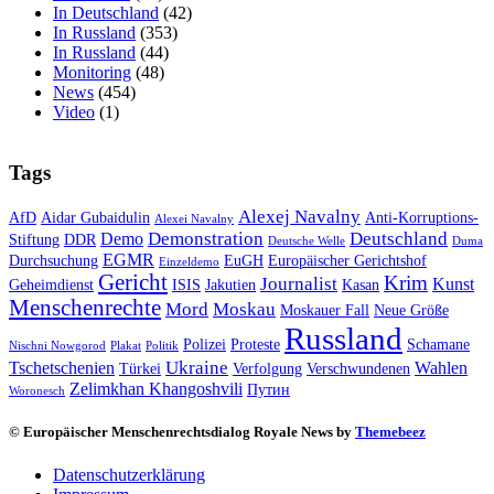
In Deutschland
(42)
In Russland
(353)
In Russland
(44)
Monitoring
(48)
News
(454)
Video
(1)
Tags
Alexej Navalny
AfD
Aidar Gubaidulin
Anti-Korruptions-
Alexei Navalny
Demonstration
Deutschland
Demo
Stiftung
DDR
Deutsche Welle
Duma
EGMR
Durchsuchung
EuGH
Europäischer Gerichtshof
Einzeldemo
Gericht
Krim
Journalist
Kunst
Geheimdienst
ISIS
Jakutien
Kasan
Menschenrechte
Mord
Moskau
Moskauer Fall
Neue Größe
Russland
Polizei
Proteste
Schamane
Nischni Nowgorod
Plakat
Politik
Ukraine
Tschetschenien
Wahlen
Türkei
Verfolgung
Verschwundenen
Zelimkhan Khangoshvili
Путин
Woronesch
© Europäischer Menschenrechtsdialog Royale News by
Themebeez
Datenschutzerklärung