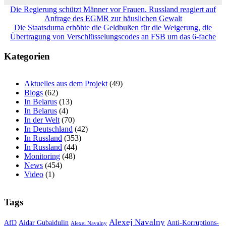
Beitragsnavigation
Die Regierung schützt Männer vor Frauen. Russland reagiert auf
Anfrage des EGMR zur häuslichen Gewalt
Die Staatsduma erhöhte die Geldbußen für die Weigerung, die
Übertragung von Verschlüsselungscodes an FSB um das 6-fache
Kategorien
Aktuelles aus dem Projekt
(49)
Blogs
(62)
In Belarus
(13)
In Belarus
(4)
In der Welt
(70)
In Deutschland
(42)
In Russland
(353)
In Russland
(44)
Monitoring
(48)
News
(454)
Video
(1)
Tags
Alexej Navalny
AfD
Aidar Gubaidulin
Anti-Korruptions-
Alexei Navalny