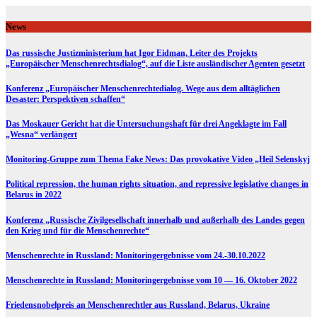
Skip
to
News
content
Das russische Justizministerium hat Igor Eidman, Leiter des Projekts
„Europäischer Menschenrechtsdialog“, auf die Liste ausländischer Agenten gesetzt
Konferenz „Europäischer Menschenrechtedialog. Wege aus dem alltäglichen
Desaster: Perspektiven schaffen“
Das Moskauer Gericht hat die Untersuchungshaft für drei Angeklagte im Fall
„Wesna“ verlängert
Monitoring-Gruppe zum Thema Fake News: Das provokative Video „Heil Selenskyj
Political repression, the human rights situation, and repressive legislative changes in
Belarus in 2022
Konferenz „Russische Zivilgesellschaft innerhalb und außerhalb des Landes gegen
den Krieg und für die Menschenrechte“
Menschenrechte in Russland: Monitoringergebnisse vom 24.-30.10.2022
Menschenrechte in Russland: Monitoringergebnisse vom 10 — 16. Oktober 2022
Friedensnobelpreis an Menschenrechtler aus Russland, Belarus, Ukraine